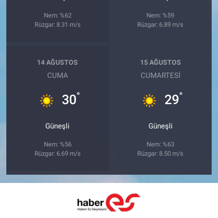
Nem: %62
Nem: %59
Rüzgar: 8.31 m/s
Rüzgar: 6.89 m/s
14 AĞUSTOS
15 AĞUSTOS
CUMA
CUMARTESI
°
°
30
29
Güneşli
Güneşli
Nem: %56
Nem: %63
Rüzgar: 6.69 m/s
Rüzgar: 8.50 m/s