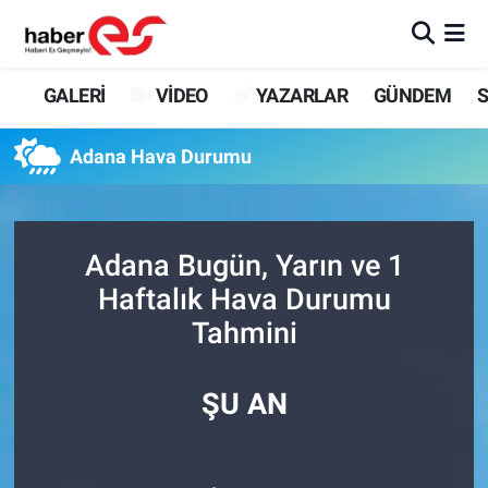
GALERİ
Eskişehir Nöbetçi Eczaneler
GALERİ
VİDEO
YAZARLAR
GÜNDEM
S
VİDEO
Eskişehir Hava Durumu
Adana Hava Durumu
YAZARLAR
Eskişehir Trafik Yoğunluk Haritası
GÜNDEM
Süper Lig Puan Durumu ve Fikstür
Adana Bugün, Yarın ve 1
Haftalık Hava Durumu
SİYASET
Tüm Manşetler
Tahmini
TEKNOLOJİ
Son Dakika Haberleri
ŞU AN
EKONOMİ
Haber Arşivi
SPOR