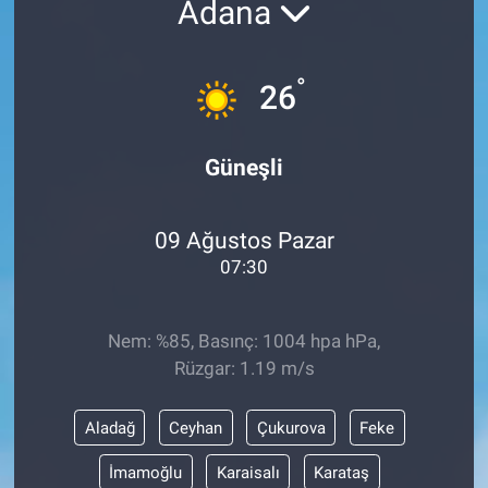
Adana
ASAYİŞ
°
26
Güneşli
09 Ağustos Pazar
07:30
Nem: %85, Basınç: 1004 hpa hPa,
Rüzgar: 1.19 m/s
Aladağ
Ceyhan
Çukurova
Feke
İmamoğlu
Karaisalı
Karataş