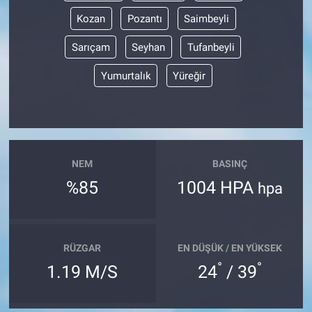
Kozan
Pozantı
Saimbeyli
Sarıçam
Seyhan
Tufanbeyli
Yumurtalık
Yüreğir
NEM
BASINÇ
%85
1004 HPA
hpa
RÜZGAR
EN DÜŞÜK / EN YÜKSEK
°
°
1.19 M/S
24
/ 39