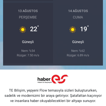
13 AĞUSTOS
14 AĞUSTOS
PERŞEMBE
CUMA
°
°
22
19
Güneşli
Güneşli
Nem: %54
Nem: %62
Rüzgar: 7.50 m/s
Rüzgar: 6.89 m/s
TE Bilişim, yepyeni Flow temasıyla sizleri buluştururken,
sadelik ve modernizmi bir araya getiriyor. Şatafattan kaçınıyor
ve insanlara haber okuyabilecekleri bir altyapı sunuyor.