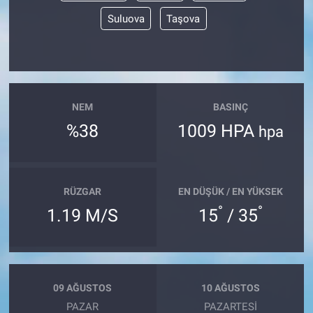
Suluova
Taşova
NEM
BASINÇ
%38
1009 HPA
hpa
RÜZGAR
EN DÜŞÜK / EN YÜKSEK
°
°
1.19 M/S
15
/ 35
09 AĞUSTOS
10 AĞUSTOS
PAZAR
PAZARTESI