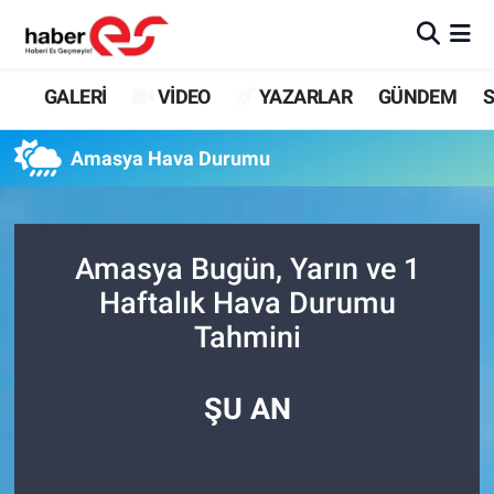
GALERİ
Eskişehir Nöbetçi Eczaneler
GALERİ
VİDEO
YAZARLAR
GÜNDEM
S
VİDEO
Eskişehir Hava Durumu
Amasya Hava Durumu
YAZARLAR
Eskişehir Trafik Yoğunluk Haritası
GÜNDEM
Süper Lig Puan Durumu ve Fikstür
Amasya Bugün, Yarın ve 1
Haftalık Hava Durumu
SİYASET
Tüm Manşetler
Tahmini
TEKNOLOJİ
Son Dakika Haberleri
ŞU AN
EKONOMİ
Haber Arşivi
SPOR