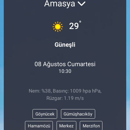
Amasya
ASAYİŞ
°
29
Güneşli
08 Ağustos Cumartesi
10:30
Nem: %38, Basınç: 1009 hpa hPa,
Rüzgar: 1.19 m/s
Göynücek
Gümüşhacıköy
Hamamözü
Merkez
Merzifon