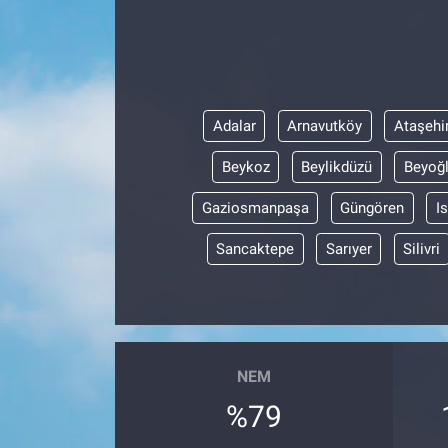
ASAYİŞ
Adalar
Arnavutköy
Ataşehi
Beykoz
Beylikdüzü
Beyoğ
Gaziosmanpaşa
Güngören
I
Sancaktepe
Sarıyer
Silivri
NEM
%79