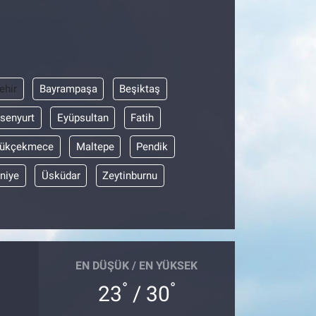
ehir
Bayrampaşa
Beşiktaş
senyurt
Eyüpsultan
Fatih
ükçekmece
Maltepe
Pendik
niye
Üsküdar
Zeytinburnu
EN DÜŞÜK / EN YÜKSEK
°
°
23
/ 30