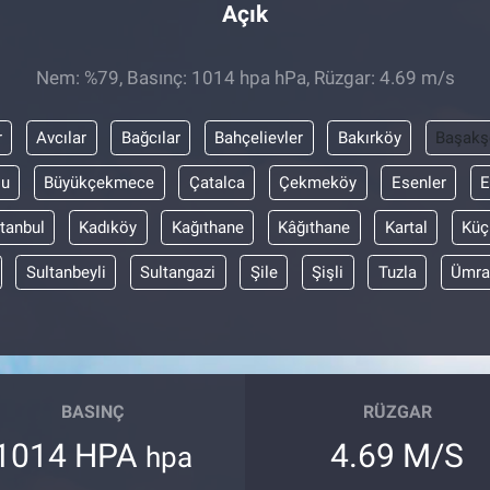
Açık
Nem: %79, Basınç: 1014 hpa hPa, Rüzgar: 4.69 m/s
r
Avcılar
Bağcılar
Bahçelievler
Bakırköy
Başakş
lu
Büyükçekmece
Çatalca
Çekmeköy
Esenler
E
stanbul
Kadıköy
Kağıthane
Kâğıthane
Kartal
Küç
Sultanbeyli
Sultangazi
Şile
Şişli
Tuzla
Ümra
BASINÇ
RÜZGAR
1014 HPA
4.69 M/S
hpa