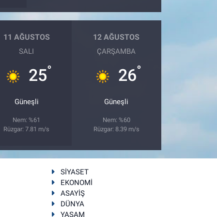
11 AĞUSTOS
12 AĞUSTOS
SALI
ÇARŞAMBA
°
°
25
26
Güneşli
Güneşli
Nem: %61
Nem: %60
Rüzgar: 7.81 m/s
Rüzgar: 8.39 m/s
SİYASET
EKONOMİ
ASAYİŞ
DÜNYA
YAŞAM