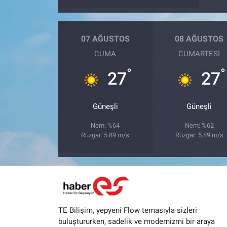
07 AĞUSTOS
08 AĞUSTOS
CUMA
CUMARTESI
°
°
27
27
Güneşli
Güneşli
Nem: %64
Nem: %62
Rüzgar: 5.89 m/s
Rüzgar: 5.89 m/s
TE Bilişim, yepyeni Flow temasıyla sizleri
buluştururken, sadelik ve modernizmi bir araya