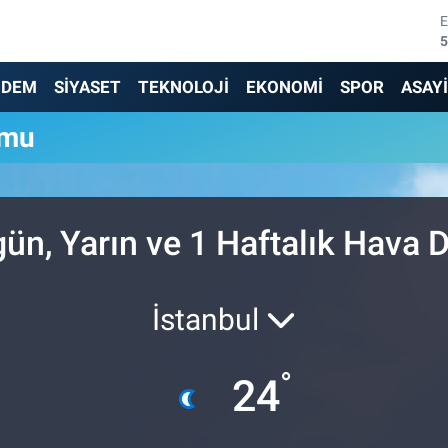
5
6
NDEM
SİYASET
TEKNOLOJİ
EKONOMİ
SPOR
ASAY
6
umu
1
6
ün, Yarın ve 1 Haftalık Hava
4
İstanbul
°
24