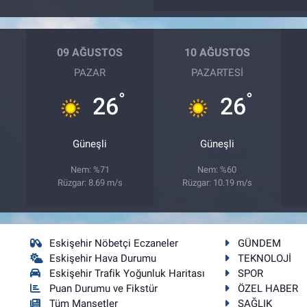
09 AĞUSTOS
10 AĞUSTOS
PAZAR
PAZARTESI
°
°
26
26
Güneşli
Güneşli
Nem: %71
Nem: %60
Rüzgar: 8.69 m/s
Rüzgar: 10.19 m/s
Eskişehir Nöbetçi Eczaneler
GÜNDEM
Eskişehir Hava Durumu
TEKNOLOJİ
Eskişehir Trafik Yoğunluk Haritası
SPOR
Puan Durumu ve Fikstür
ÖZEL HABER
Tüm Manşetler
SAĞLIK