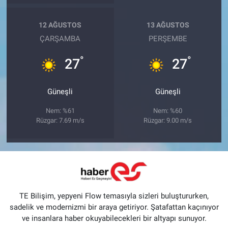
12 AĞUSTOS
13 AĞUSTOS
ÇARŞAMBA
PERŞEMBE
°
°
27
27
Güneşli
Güneşli
Nem: %61
Nem: %60
Rüzgar: 7.69 m/s
Rüzgar: 9.00 m/s
TE Bilişim, yepyeni Flow temasıyla sizleri buluştururken,
sadelik ve modernizmi bir araya getiriyor. Şatafattan kaçınıyor
ve insanlara haber okuyabilecekleri bir altyapı sunuyor.