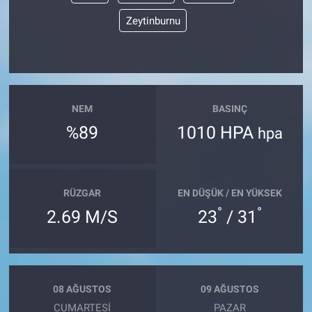
Zeytinburnu
NEM
BASINÇ
%89
1010 HPA
hpa
RÜZGAR
EN DÜŞÜK / EN YÜKSEK
°
°
2.69 M/S
23
/ 31
08 AĞUSTOS
09 AĞUSTOS
CUMARTESI
PAZAR