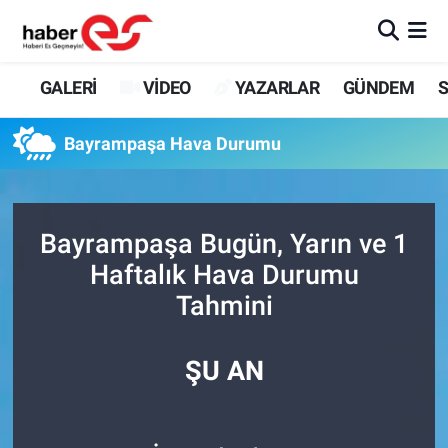
GALERİ
Eskişehir Nöbetçi Eczaneler
GALERİ
VİDEO
YAZARLAR
GÜNDEM
S
VİDEO
Eskişehir Hava Durumu
Bayrampaşa Hava Durumu
YAZARLAR
Eskişehir Trafik Yoğunluk Haritası
GÜNDEM
Süper Lig Puan Durumu ve Fikstür
Bayrampaşa Bugün, Yarın ve 1
Haftalık Hava Durumu
SİYASET
Tüm Manşetler
Tahmini
TEKNOLOJİ
Son Dakika Haberleri
ŞU AN
EKONOMİ
Haber Arşivi
SPOR