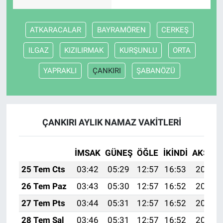
ATKARACALAR
BAYRAMÖREN
CERKEŞ
ILGAZ
KIZILIRMAK
KURŞUNLU
ORTA
YAPRAKLI
ÇANKIRI
ŞABANÖZÜ
ÇANKIRI AYLIK NAMAZ VAKITLERI
İMSAK
GÜNEŞ
ÖĞLE
İKINDI
AKŞAM
25 Tem Cts
03:42
05:29
12:57
16:53
20:15
26 Tem Paz
03:43
05:30
12:57
16:52
20:15
27 Tem Pts
03:44
05:31
12:57
16:52
20:14
28 Tem Sal
03:46
05:31
12:57
16:52
20:13