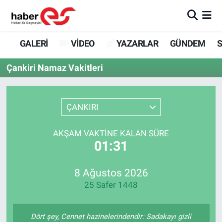
GALERİ
Eskişehir Nöbetçi Eczaneler
GALERİ
VİDEO
YAZARLAR
GÜNDEM
S
VİDEO
Eskişehir Hava Durumu
Çankiri Namaz Vakitleri
YAZARLAR
Eskişehir Trafik Yoğunluk Haritası
ÇANKIRI
GÜNDEM
Süper Lig Puan Durumu ve Fikstür
AKŞAM VAKTINE KALAN SÜRE
SİYASET
Tüm Manşetler
01:31
TEKNOLOJİ
Son Dakika Haberleri
8 Ağustos 2026
25 Safer 1448
EKONOMİ
Haber Arşivi
SPOR
Dört şey, Cennet hazinelerindendir: Sadakayı gizli