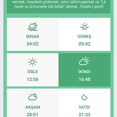
vermek, musibeti gizlemek, sıla-i rahim yapmak ve "Lâ
havle ve lâ kuvvete illâ billâh" demek. (Hadis-i şerif)
ASAYİŞ
İMSAK
GÜNEŞ
04:02
05:42
ÖĞLE
İKINDI
12:56
16:48
AKŞAM
YATSI
20:01
21:33