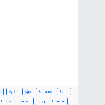
n
Aydın
Ağrı
Balıkesir
Bartın
Düzce
Edirne
Elazığ
Erzincan