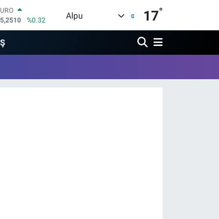
°
EURO
17
Alpu
5,2510
%0.32
STERLİN
4,4811
%0.38
İŞ
GRAM ALTIN
660.55
%0.03
BİST100
3.779
%-14
BITCOIN
4.960,21
%0.87
DOLAR
7,7436
%0.18