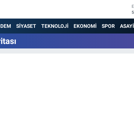
5
6
NDEM
SİYASET
TEKNOLOJİ
EKONOMİ
SPOR
ASAY
6
itası
1
6
4