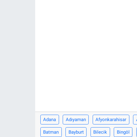
ASAYİŞ
Adana
Adıyaman
Afyonkarahisar
Batman
Bayburt
Bilecik
Bingöl