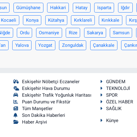
sun
Gümüşhane
Hakkari
Hatay
Isparta
Iğdır
Kocaeli
Konya
Kütahya
Kırklareli
Kırıkkale
Kırş
Niğde
Ordu
Osmaniye
Rize
Sakarya
Samsun
Van
Yalova
Yozgat
Zonguldak
Çanakkale
Çankır
Eskişehir Nöbetçi Eczaneler
GÜNDEM
Eskişehir Hava Durumu
TEKNOLOJİ
Eskişehir Trafik Yoğunluk Haritası
SPOR
Puan Durumu ve Fikstür
ÖZEL HABER
Tüm Manşetler
SAĞLIK
Son Dakika Haberleri
Künye
Haber Arşivi