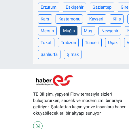
Erzurum
Eskişehir
Gaziantep
Gire
Kars
Kastamonu
Kayseri
Kilis
Mersin
Muğla
Muş
Nevşehir
Tokat
Trabzon
Tunceli
Uşak
Şanlıurfa
Şırnak
TE Bilişim, yepyeni Flow temasıyla sizleri
buluştururken, sadelik ve modernizmi bir araya
getiriyor. Şatafattan kaçınıyor ve insanlara haber
okuyabilecekleri bir altyapı sunuyor.