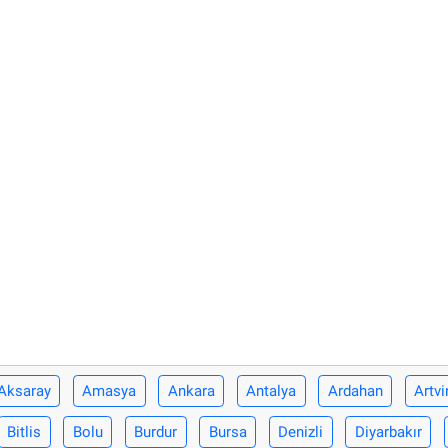
Aksaray
Amasya
Ankara
Antalya
Ardahan
Artvi
Bitlis
Bolu
Burdur
Bursa
Denizli
Diyarbakır