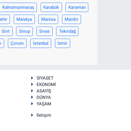
Kahramanmaraş
Karabük
Karaman
ehir
Malatya
Manisa
Mardin
Siirt
Sinop
Sivas
Tekirdağ
ı
Çorum
İstanbul
İzmir
SİYASET
EKONOMİ
ASAYİŞ
DÜNYA
YAŞAM
İletişim