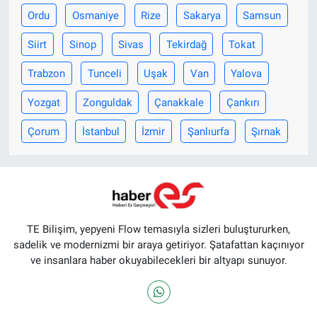
Ordu
Osmaniye
Rize
Sakarya
Samsun
Siirt
Sinop
Sivas
Tekirdağ
Tokat
Trabzon
Tunceli
Uşak
Van
Yalova
Yozgat
Zonguldak
Çanakkale
Çankırı
Çorum
İstanbul
İzmir
Şanlıurfa
Şırnak
TE Bilişim, yepyeni Flow temasıyla sizleri buluştururken,
sadelik ve modernizmi bir araya getiriyor. Şatafattan kaçınıyor
ve insanlara haber okuyabilecekleri bir altyapı sunuyor.