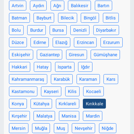
Artvin
Aydın
Ağrı
Balıkesir
Bartın
Batman
Bayburt
Bilecik
Bingöl
Bitlis
Bolu
Burdur
Bursa
Denizli
Diyarbakır
Düzce
Edirne
Elazığ
Erzincan
Erzurum
Eskişehir
Gaziantep
Giresun
Gümüşhane
Hakkari
Hatay
Isparta
Iğdır
Kahramanmaraş
Karabük
Karaman
Kars
Kastamonu
Kayseri
Kilis
Kocaeli
Konya
Kütahya
Kırklareli
Kırıkkale
Kırşehir
Malatya
Manisa
Mardin
Mersin
Muğla
Muş
Nevşehir
Niğde