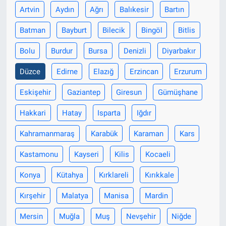
Artvin
Aydın
Ağrı
Balıkesir
Bartın
Batman
Bayburt
Bilecik
Bingöl
Bitlis
Bolu
Burdur
Bursa
Denizli
Diyarbakır
Düzce
Edirne
Elazığ
Erzincan
Erzurum
Eskişehir
Gaziantep
Giresun
Gümüşhane
Hakkari
Hatay
Isparta
Iğdır
Kahramanmaraş
Karabük
Karaman
Kars
Kastamonu
Kayseri
Kilis
Kocaeli
Konya
Kütahya
Kırklareli
Kırıkkale
Kırşehir
Malatya
Manisa
Mardin
Mersin
Muğla
Muş
Nevşehir
Niğde