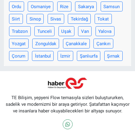
Ordu
Osmaniye
Rize
Sakarya
Samsun
Siirt
Sinop
Sivas
Tekirdağ
Tokat
Trabzon
Tunceli
Uşak
Van
Yalova
Yozgat
Zonguldak
Çanakkale
Çankırı
Çorum
İstanbul
İzmir
Şanlıurfa
Şırnak
TE Bilişim, yepyeni Flow temasıyla sizleri buluştururken,
sadelik ve modernizmi bir araya getiriyor. Şatafattan kaçınıyor
ve insanlara haber okuyabilecekleri bir altyapı sunuyor.