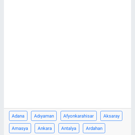
ASAYİŞ
Adana
Adıyaman
Afyonkarahisar
Aksaray
Amasya
Ankara
Antalya
Ardahan