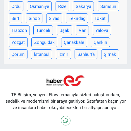
Ordu
Osmaniye
Rize
Sakarya
Samsun
Siirt
Sinop
Sivas
Tekirdağ
Tokat
Trabzon
Tunceli
Uşak
Van
Yalova
Yozgat
Zonguldak
Çanakkale
Çankırı
Çorum
İstanbul
İzmir
Şanlıurfa
Şırnak
TE Bilişim, yepyeni Flow temasıyla sizleri buluştururken,
sadelik ve modernizmi bir araya getiriyor. Şatafattan kaçınıyor
ve insanlara haber okuyabilecekleri bir altyapı sunuyor.