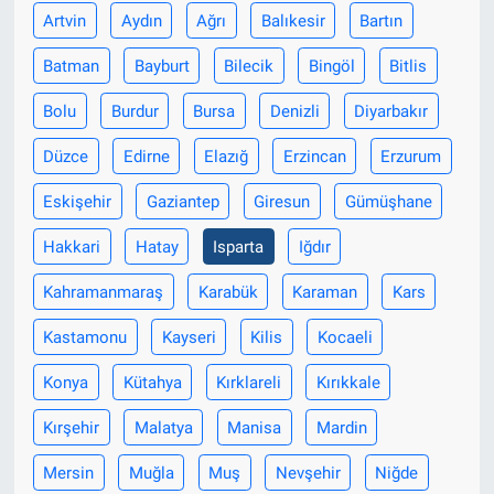
Artvin
Aydın
Ağrı
Balıkesir
Bartın
Batman
Bayburt
Bilecik
Bingöl
Bitlis
Bolu
Burdur
Bursa
Denizli
Diyarbakır
Düzce
Edirne
Elazığ
Erzincan
Erzurum
Eskişehir
Gaziantep
Giresun
Gümüşhane
Hakkari
Hatay
Isparta
Iğdır
Kahramanmaraş
Karabük
Karaman
Kars
Kastamonu
Kayseri
Kilis
Kocaeli
Konya
Kütahya
Kırklareli
Kırıkkale
Kırşehir
Malatya
Manisa
Mardin
Mersin
Muğla
Muş
Nevşehir
Niğde