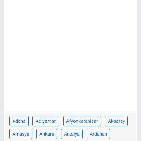
ASAYİŞ
Adana
Adıyaman
Afyonkarahisar
Aksaray
Amasya
Ankara
Antalya
Ardahan