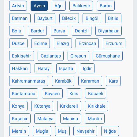
Artvin
Aydın
Ağrı
Balıkesir
Bartın
Batman
Bayburt
Bilecik
Bingöl
Bitlis
Bolu
Burdur
Bursa
Denizli
Diyarbakır
Düzce
Edirne
Elazığ
Erzincan
Erzurum
Eskişehir
Gaziantep
Giresun
Gümüşhane
Hakkari
Hatay
Isparta
Iğdır
Kahramanmaraş
Karabük
Karaman
Kars
Kastamonu
Kayseri
Kilis
Kocaeli
Konya
Kütahya
Kırklareli
Kırıkkale
Kırşehir
Malatya
Manisa
Mardin
Mersin
Muğla
Muş
Nevşehir
Niğde