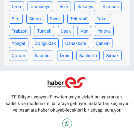
Ordu
Osmaniye
Rize
Sakarya
Samsun
Siirt
Sinop
Sivas
Tekirdağ
Tokat
Trabzon
Tunceli
Uşak
Van
Yalova
Yozgat
Zonguldak
Çanakkale
Çankırı
Çorum
İstanbul
İzmir
Şanlıurfa
Şırnak
TE Bilişim, yepyeni Flow temasıyla sizleri buluştururken,
sadelik ve modernizmi bir araya getiriyor. Şatafattan kaçınıyor
ve insanlara haber okuyabilecekleri bir altyapı sunuyor.