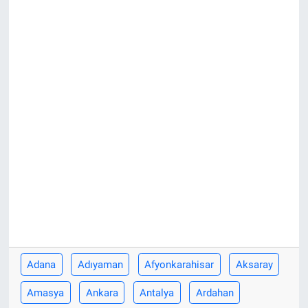
ASAYİŞ
Adana
Adıyaman
Afyonkarahisar
Aksaray
Amasya
Ankara
Antalya
Ardahan