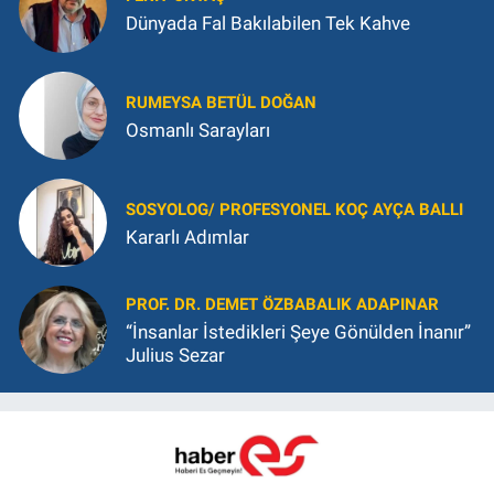
Dünyada Fal Bakılabilen Tek Kahve
RUMEYSA BETÜL DOĞAN
Osmanlı Sarayları
SOSYOLOG/ PROFESYONEL KOÇ AYÇA BALLI
Kararlı Adımlar
PROF. DR. DEMET ÖZBABALIK ADAPINAR
“İnsanlar İstedikleri Şeye Gönülden İnanır”
Julius Sezar