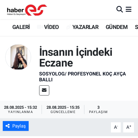
GALERİ
Eskişehir Nöbetçi Eczaneler
GALERİ
VİDEO
YAZARLAR
GÜNDEM
S
VİDEO
Eskişehir Hava Durumu
İnsanın İçindeki
YAZARLAR
Eskişehir Trafik Yoğunluk Haritası
Eczane
GÜNDEM
Süper Lig Puan Durumu ve Fikstür
SOSYOLOG/ PROFESYONEL KOÇ AYÇA
BALLI
SİYASET
Tüm Manşetler
TEKNOLOJİ
Son Dakika Haberleri
28.08.2025 - 15:32
28.08.2025 - 15:35
3
YAYINLANMA
GÜNCELLEME
PAYLAŞIM
EKONOMİ
Haber Arşivi
Paylaş
-
+
A
A
SPOR