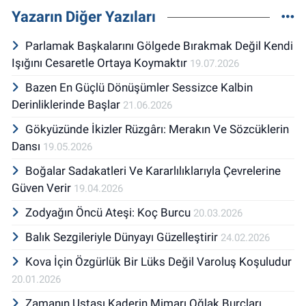
Yazarın Diğer Yazıları
Parlamak Başkalarını Gölgede Bırakmak Değil Kendi
Işığını Cesaretle Ortaya Koymaktır
19.07.2026
Bazen En Güçlü Dönüşümler Sessizce Kalbin
Derinliklerinde Başlar
21.06.2026
Gökyüzünde İkizler Rüzgârı: Merakın Ve Sözcüklerin
Dansı
19.05.2026
Boğalar Sadakatleri Ve Kararlılıklarıyla Çevrelerine
Güven Verir
19.04.2026
Zodyağın Öncü Ateşi: Koç Burcu
20.03.2026
Balık Sezgileriyle Dünyayı Güzelleştirir
24.02.2026
Kova İçin Özgürlük Bir Lüks Değil Varoluş Koşuludur
20.01.2026
Zamanın Ustası Kaderin Mimarı Oğlak Burçları