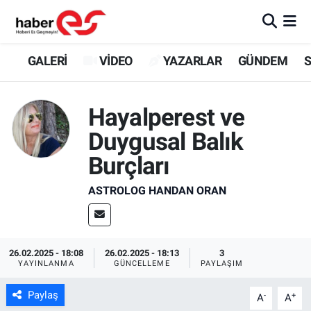
GALERİ
Eskişehir Nöbetçi Eczaneler
GALERİ
VİDEO
YAZARLAR
GÜNDEM
S
VİDEO
Eskişehir Hava Durumu
Hayalperest ve
YAZARLAR
Eskişehir Trafik Yoğunluk Haritası
Duygusal Balık
Burçları
GÜNDEM
Süper Lig Puan Durumu ve Fikstür
ASTROLOG HANDAN ORAN
SİYASET
Tüm Manşetler
TEKNOLOJİ
Son Dakika Haberleri
26.02.2025 - 18:08
26.02.2025 - 18:13
3
EKONOMİ
Haber Arşivi
YAYINLANMA
GÜNCELLEME
PAYLAŞIM
Paylaş
-
+
A
A
SPOR