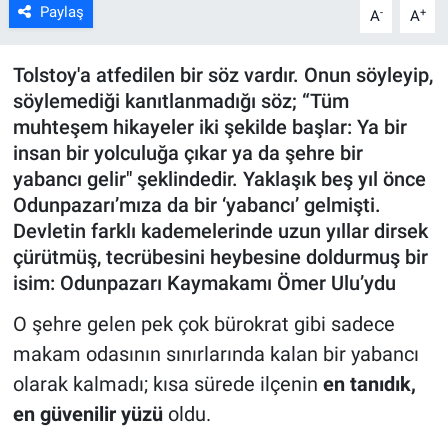
Paylaş
-
+
A
A
ASAYİŞ
Tolstoy'a atfedilen bir söz vardır. Onun söyleyip,
söylemediği kanıtlanmadığı söz; “Tüm
muhteşem hikayeler iki şekilde başlar: Ya bir
insan bir yolculuğa çıkar ya da şehre bir
yabancı gelir" şeklindedir. Yaklaşık beş yıl önce
Odunpazarı’mıza da bir ‘yabancı’ gelmişti.
Devletin farklı kademelerinde uzun yıllar dirsek
çürütmüş, tecrübesini heybesine doldurmuş bir
isim: Odunpazarı Kaymakamı Ömer Ulu’ydu
O şehre gelen pek çok bürokrat gibi sadece
makam odasının sınırlarında kalan bir yabancı
olarak kalmadı; kısa sürede ilçenin
en tanıdık,
en güvenilir yüzü
oldu.