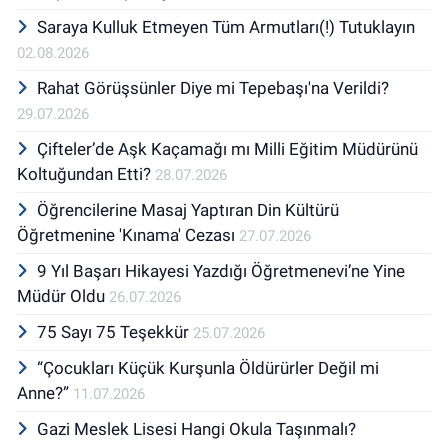
Saraya Kulluk Etmeyen Tüm Armutları(!) Tutuklayın
02.08.2026
Rahat Görüşsünler Diye mi Tepebaşı'na Verildi?
29.07.2026
Çifteler’de Aşk Kaçamağı mı Milli Eğitim Müdürünü
Koltuğundan Etti?
28.07.2026
Öğrencilerine Masaj Yaptıran Din Kültürü
Öğretmenine 'Kınama' Cezası
27.07.2026
9 Yıl Başarı Hikayesi Yazdığı Öğretmenevi’ne Yine
Müdür Oldu
26.07.2026
75 Sayı 75 Teşekkür
25.07.2026
“Çocukları Küçük Kurşunla Öldürürler Değil mi
Anne?”
11.07.2026
Gazi Meslek Lisesi Hangi Okula Taşınmalı?