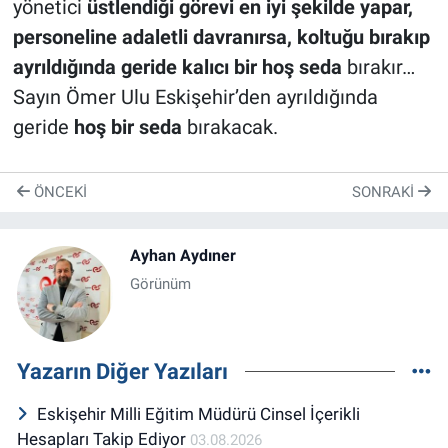
yönetici
üstlendiği görevi en iyi şekilde yapar,
personeline adaletli davranırsa, koltuğu bırakıp
ayrıldığında geride kalıcı bir hoş seda
bırakır…
Sayın Ömer Ulu Eskişehir’den ayrıldığında
geride
hoş bir seda
bırakacak.
ÖNCEKI
SONRAKI
Ayhan Aydıner
Görünüm
Yazarın Diğer Yazıları
Eskişehir Milli Eğitim Müdürü Cinsel İçerikli
Hesapları Takip Ediyor
03.08.2026