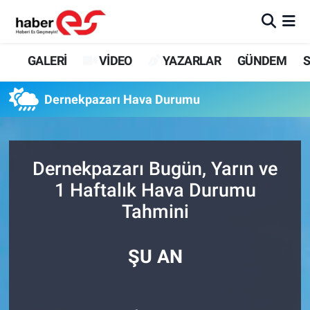
GALERİ
Eskişehir Nöbetçi Eczaneler
GALERİ
VİDEO
YAZARLAR
GÜNDEM
S
VİDEO
Eskişehir Hava Durumu
Dernekpazarı Hava Durumu
YAZARLAR
Eskişehir Trafik Yoğunluk Haritası
GÜNDEM
Süper Lig Puan Durumu ve Fikstür
Dernekpazarı Bugün, Yarın ve
1 Haftalık Hava Durumu
SİYASET
Tüm Manşetler
Tahmini
TEKNOLOJİ
Son Dakika Haberleri
ŞU AN
EKONOMİ
Haber Arşivi
SPOR