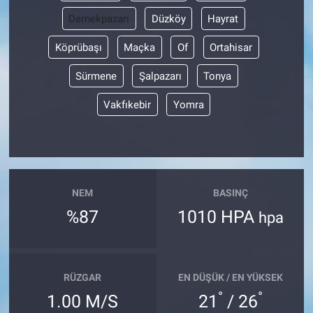
Dernekpazarı
Düzköy
Hayrat
Köprübaşı
Maçka
Of
Ortahisar
Sürmene
Şalpazarı
Tonya
Vakfıkebir
Yomra
NEM
BASINÇ
%87
1010 HPA
hpa
RÜZGAR
EN DÜŞÜK / EN YÜKSEK
°
°
1.00 M/S
21
/ 26