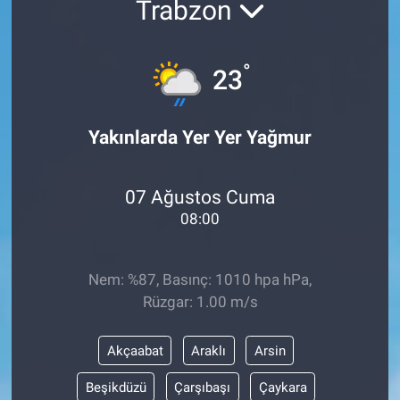
Trabzon
ASAYİŞ
°
23
Yakınlarda Yer Yer Yağmur
07 Ağustos Cuma
08:00
Nem: %87, Basınç: 1010 hpa hPa,
Rüzgar: 1.00 m/s
Akçaabat
Araklı
Arsin
Beşikdüzü
Çarşıbaşı
Çaykara