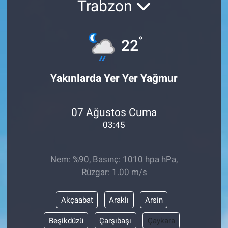
Trabzon
ASAYİŞ
°
22
Yakınlarda Yer Yer Yağmur
07 Ağustos Cuma
03:45
Nem: %90, Basınç: 1010 hpa hPa,
Rüzgar: 1.00 m/s
Akçaabat
Araklı
Arsin
Beşikdüzü
Çarşıbaşı
Çaykara