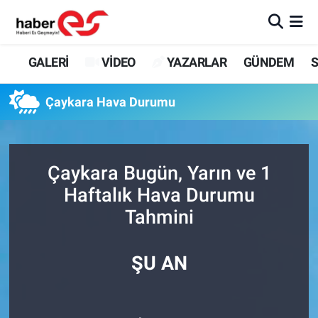
GALERİ
Eskişehir Nöbetçi Eczaneler
GALERİ
VİDEO
YAZARLAR
GÜNDEM
S
VİDEO
Eskişehir Hava Durumu
Çaykara Hava Durumu
YAZARLAR
Eskişehir Trafik Yoğunluk Haritası
GÜNDEM
Süper Lig Puan Durumu ve Fikstür
Çaykara Bugün, Yarın ve 1
Haftalık Hava Durumu
SİYASET
Tüm Manşetler
Tahmini
TEKNOLOJİ
Son Dakika Haberleri
ŞU AN
EKONOMİ
Haber Arşivi
SPOR