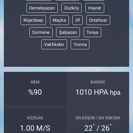
Dernekpazarı
Düzköy
Hayrat
Köprübaşı
Maçka
Of
Ortahisar
Sürmene
Şalpazarı
Tonya
Vakfıkebir
Yomra
NEM
BASINÇ
%90
1010 HPA
hpa
RÜZGAR
EN DÜŞÜK / EN YÜKSEK
°
°
1.00 M/S
22
/ 26