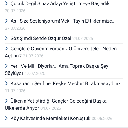
Çocuk Değil Sınav Adayı Yetiştirmeye Başladık
30.07.2026
Asıl Size Sesleniyorum! Vekil Tayin Ettiklerimize...
27.07.2026
Söz Şimdi Sende Özgür Özel
24.07.2026
Gençlere Güvenmiyorsanız O Üniversiteleri Neden
Açtınız?
21.07.2026
Yerli Ve Milli Diyorlar... Ama Toprak Başka Şey
Söylüyor
17.07.2026
Kasabanın Şerifine: Keşke Mecbur Bırakmasaydınız!
11.07.2026
Ülkenin Yetiştirdiği Gençler Geleceğini Başka
Ülkelerde Arıyor
04.07.2026
Köy Kahvesinde Memleketi Konuştuk
30.06.2026