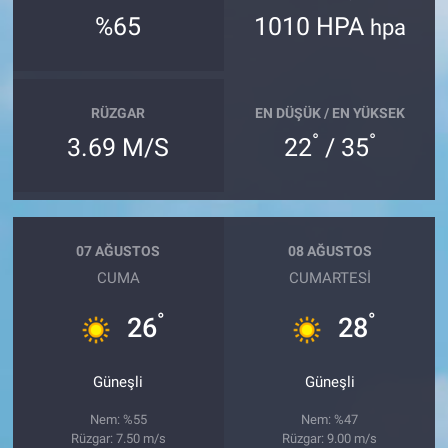
%65
1010 HPA
hpa
RÜZGAR
EN DÜŞÜK / EN YÜKSEK
°
°
3.69 M/S
22
/ 35
07 AĞUSTOS
08 AĞUSTOS
CUMA
CUMARTESI
°
°
26
28
Güneşli
Güneşli
Nem: %55
Nem: %47
Rüzgar: 7.50 m/s
Rüzgar: 9.00 m/s