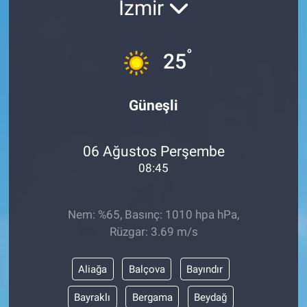
İzmir
ASAYİŞ
°
25
Güneşli
06 Ağustos Perşembe
08:45
Nem: %65, Basınç: 1010 hpa hPa,
Rüzgar: 3.69 m/s
Aliağa
Balçova
Bayındır
Bayraklı
Bergama
Beydağ