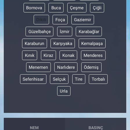
Bornova
Buca
Çeşme
Çiğli
Dikili
Foça
Gaziemir
Güzelbahçe
İzmir
Karabağlar
Karaburun
Karşıyaka
Kemalpaşa
Kınık
Kiraz
Konak
Menderes
Menemen
Narlıdere
Ödemiş
Seferihisar
Selçuk
Tire
Torbalı
Urla
NEM
BASINÇ