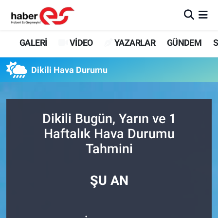
GALERİ
Eskişehir Nöbetçi Eczaneler
GALERİ
VİDEO
YAZARLAR
GÜNDEM
S
VİDEO
Eskişehir Hava Durumu
Dikili Hava Durumu
YAZARLAR
Eskişehir Trafik Yoğunluk Haritası
GÜNDEM
Süper Lig Puan Durumu ve Fikstür
Dikili Bugün, Yarın ve 1
Haftalık Hava Durumu
SİYASET
Tüm Manşetler
Tahmini
TEKNOLOJİ
Son Dakika Haberleri
ŞU AN
EKONOMİ
Haber Arşivi
SPOR