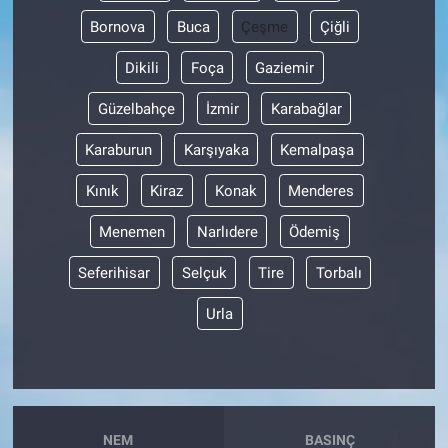
Bornova
Buca
Çeşme
Çiğli
Dikili
Foça
Gaziemir
Güzelbahçe
İzmir
Karabağlar
Karaburun
Karşıyaka
Kemalpaşa
Kınık
Kiraz
Konak
Menderes
Menemen
Narlıdere
Ödemiş
Seferihisar
Selçuk
Tire
Torbalı
Urla
NEM
BASINÇ