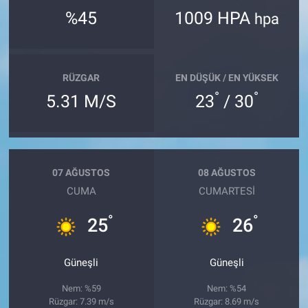
%45
1009 HPA
hpa
RÜZGAR
EN DÜŞÜK / EN YÜKSEK
°
°
5.31 M/S
23
/ 30
07 AĞUSTOS
08 AĞUSTOS
CUMA
CUMARTESI
°
°
25
26
Güneşli
Güneşli
Nem: %59
Nem: %54
Rüzgar: 7.39 m/s
Rüzgar: 8.69 m/s