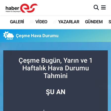
GALERİ
Eskişehir Nöbetçi Eczaneler
GALERİ
VİDEO
YAZARLAR
GÜNDEM
S
VİDEO
Eskişehir Hava Durumu
Çeşme Hava Durumu
YAZARLAR
Eskişehir Trafik Yoğunluk Haritası
GÜNDEM
Süper Lig Puan Durumu ve Fikstür
Çeşme Bugün, Yarın ve 1
Haftalık Hava Durumu
SİYASET
Tüm Manşetler
Tahmini
TEKNOLOJİ
Son Dakika Haberleri
ŞU AN
EKONOMİ
Haber Arşivi
SPOR