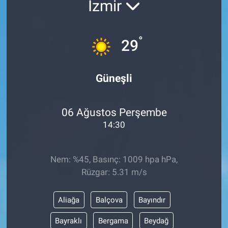
İzmir
ASAYİŞ
°
29
Güneşli
06 Ağustos Perşembe
14:30
Nem: %45, Basınç: 1009 hpa hPa,
Rüzgar: 5.31 m/s
Aliağa
Balçova
Bayındır
Bayraklı
Bergama
Beydağ