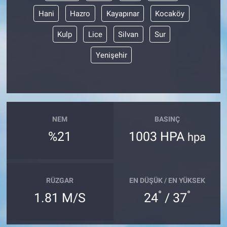
Hani
Hazro
Kayapınar
Kocaköy
Kulp
Lice
Silvan
Sur
Yenişehir
NEM
BASINÇ
%21
1003 HPA
hpa
RÜZGAR
EN DÜŞÜK / EN YÜKSEK
°
°
1.81 M/S
24
/ 37