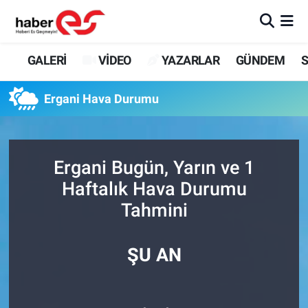
GALERİ
Eskişehir Nöbetçi Eczaneler
GALERİ
VİDEO
YAZARLAR
GÜNDEM
S
VİDEO
Eskişehir Hava Durumu
Ergani Hava Durumu
YAZARLAR
Eskişehir Trafik Yoğunluk Haritası
GÜNDEM
Süper Lig Puan Durumu ve Fikstür
Ergani Bugün, Yarın ve 1
Haftalık Hava Durumu
SİYASET
Tüm Manşetler
Tahmini
TEKNOLOJİ
Son Dakika Haberleri
ŞU AN
EKONOMİ
Haber Arşivi
SPOR