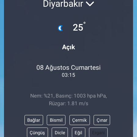
Diyarbakır
ASAYİŞ
°
25
Açık
08 Ağustos Cumartesi
03:15
Nem: %21, Basınç: 1003 hpa hPa,
Rüzgar: 1.81 m/s
Bağlar
Bismil
Çermik
Çınar
Çüngüş
Dicle
Eğil
Ergani