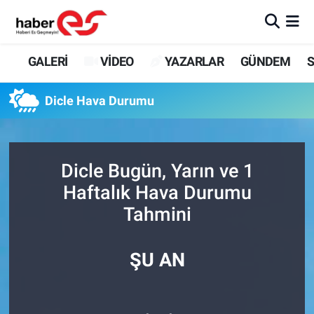
GALERİ
Eskişehir Nöbetçi Eczaneler
GALERİ
VİDEO
YAZARLAR
GÜNDEM
S
VİDEO
Eskişehir Hava Durumu
Dicle Hava Durumu
YAZARLAR
Eskişehir Trafik Yoğunluk Haritası
GÜNDEM
Süper Lig Puan Durumu ve Fikstür
Dicle Bugün, Yarın ve 1
Haftalık Hava Durumu
SİYASET
Tüm Manşetler
Tahmini
TEKNOLOJİ
Son Dakika Haberleri
ŞU AN
EKONOMİ
Haber Arşivi
SPOR