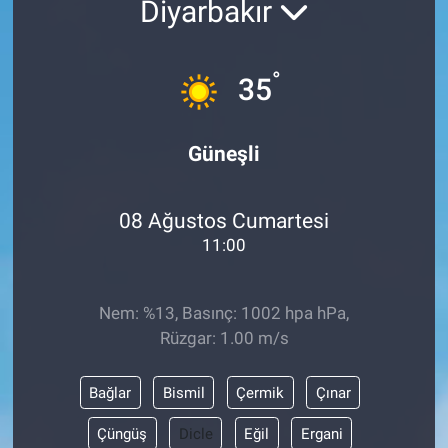
Diyarbakır
ASAYİŞ
°
35
Güneşli
08 Ağustos Cumartesi
11:00
Nem: %13, Basınç: 1002 hpa hPa,
Rüzgar: 1.00 m/s
Bağlar
Bismil
Çermik
Çınar
Çüngüş
Dicle
Eğil
Ergani