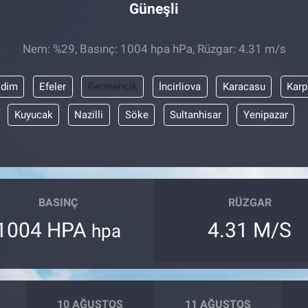
Güneşli
Nem: %29, Basınç: 1004 hpa hPa, Rüzgar: 4.31 m/s
idim
Efeler
Germencik
İncirliova
Karacasu
Karp
Kuyucak
Nazilli
Söke
Sultanhisar
Yenipazar
BASINÇ
RÜZGAR
1004 HPA
4.31 M/S
hpa
10 AĞUSTOS
11 AĞUSTOS