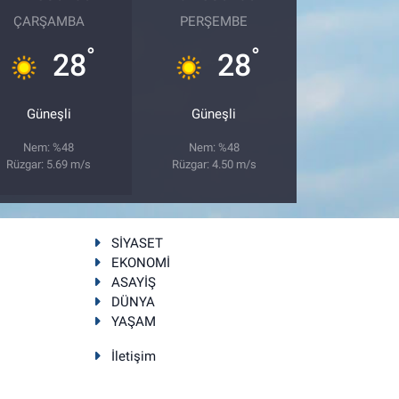
ÇARŞAMBA
PERŞEMBE
°
°
28
28
Güneşli
Güneşli
Nem: %48
Nem: %48
Rüzgar: 5.69 m/s
Rüzgar: 4.50 m/s
SİYASET
EKONOMİ
ASAYİŞ
DÜNYA
YAŞAM
İletişim