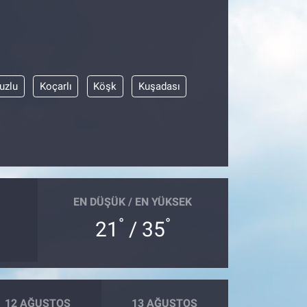
uzlu
Koçarlı
Köşk
Kuşadası
EN DÜŞÜK / EN YÜKSEK
°
°
21
/ 35
12 AĞUSTOS
13 AĞUSTOS