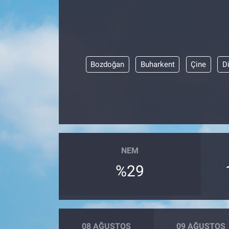
ASAYİŞ
Bozdoğan
Buharkent
Çine
D
NEM
%29
08 AĞUSTOS
09 AĞUSTOS