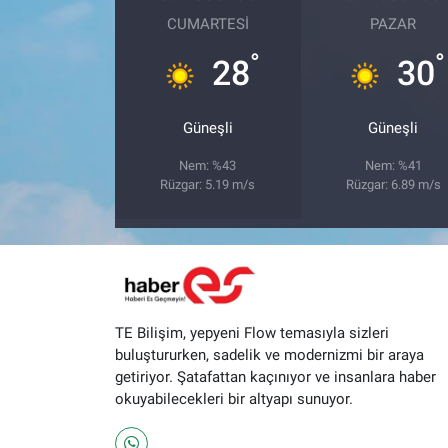
CUMARTESI
PAZAR
°
°
28
30
Güneşli
Güneşli
Nem: %43
Nem: %41
Rüzgar: 5.19 m/s
Rüzgar: 6.89 m/s
TE Bilişim, yepyeni Flow temasıyla sizleri
buluştururken, sadelik ve modernizmi bir araya
getiriyor. Şatafattan kaçınıyor ve insanlara haber
okuyabilecekleri bir altyapı sunuyor.