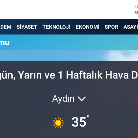
E
5
S
6
NDEM
SİYASET
TEKNOLOJİ
EKONOMİ
SPOR
ASAY
G
6
umu
B
1
B
6
D
n, Yarın ve 1 Haftalık Hava
4
Aydın
°
35