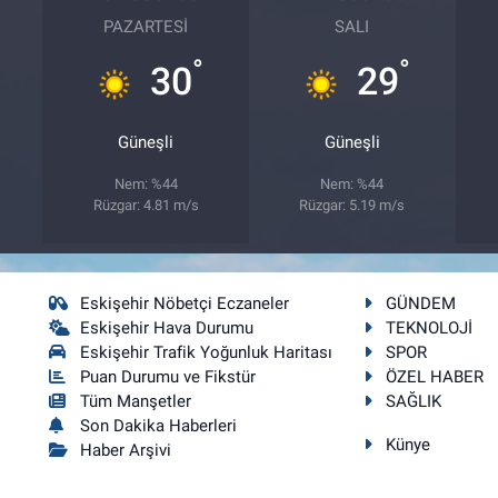
PAZARTESI
SALI
°
°
30
29
Güneşli
Güneşli
Nem: %44
Nem: %44
Rüzgar: 4.81 m/s
Rüzgar: 5.19 m/s
Eskişehir Nöbetçi Eczaneler
GÜNDEM
Eskişehir Hava Durumu
TEKNOLOJİ
Eskişehir Trafik Yoğunluk Haritası
SPOR
Puan Durumu ve Fikstür
ÖZEL HABER
Tüm Manşetler
SAĞLIK
Son Dakika Haberleri
Künye
Haber Arşivi