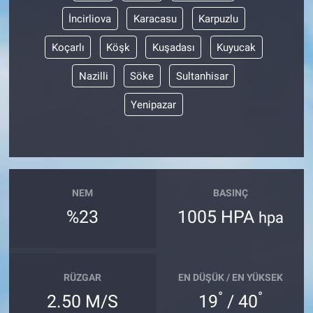
İncirliova
Karacasu
Karpuzlu
Koçarlı
Köşk
Kuşadası
Kuyucak
Nazilli
Söke
Sultanhisar
Yenipazar
NEM
BASINÇ
%23
1005 HPA
hpa
RÜZGAR
EN DÜŞÜK / EN YÜKSEK
°
°
2.50 M/S
19
/ 40