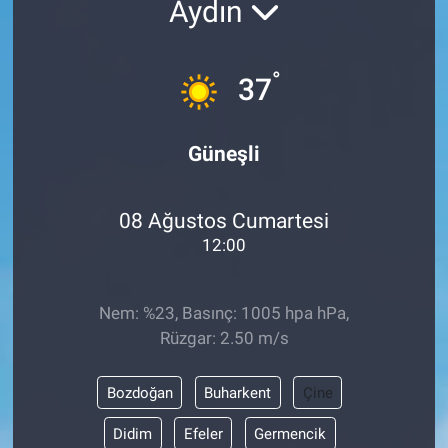
Aydın
ASAYİŞ
°
37
Güneşli
08 Ağustos Cumartesi
12:00
Nem: %23, Basınç: 1005 hpa hPa,
Rüzgar: 2.50 m/s
Bozdoğan
Buharkent
Çine
Didim
Efeler
Germencik