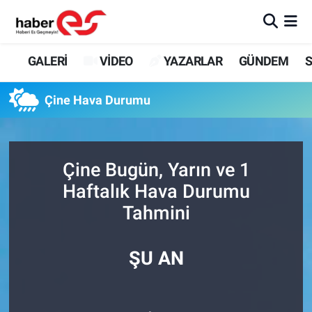
GALERİ
Eskişehir Nöbetçi Eczaneler
GALERİ
VİDEO
YAZARLAR
GÜNDEM
S
VİDEO
Eskişehir Hava Durumu
Çine Hava Durumu
YAZARLAR
Eskişehir Trafik Yoğunluk Haritası
GÜNDEM
Süper Lig Puan Durumu ve Fikstür
Çine Bugün, Yarın ve 1
Haftalık Hava Durumu
SİYASET
Tüm Manşetler
Tahmini
TEKNOLOJİ
Son Dakika Haberleri
ŞU AN
EKONOMİ
Haber Arşivi
SPOR