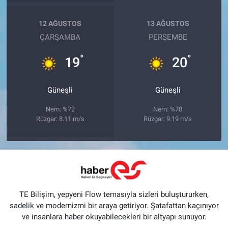
12 AĞUSTOS
13 AĞUSTOS
ÇARŞAMBA
PERŞEMBE
°
°
19
20
Güneşli
Güneşli
Nem: %72
Nem: %70
Rüzgar: 8.11 m/s
Rüzgar: 9.19 m/s
TE Bilişim, yepyeni Flow temasıyla sizleri buluştururken,
sadelik ve modernizmi bir araya getiriyor. Şatafattan kaçınıyor
ve insanlara haber okuyabilecekleri bir altyapı sunuyor.