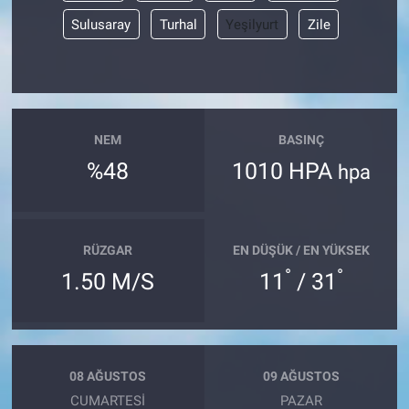
Sulusaray
Turhal
Yeşilyurt
Zile
NEM
BASINÇ
%48
1010 HPA
hpa
RÜZGAR
EN DÜŞÜK / EN YÜKSEK
°
°
1.50 M/S
11
/ 31
08 AĞUSTOS
09 AĞUSTOS
CUMARTESI
PAZAR