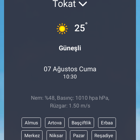
Tokat
ASAYİŞ
°
25
Güneşli
07 Ağustos Cuma
10:30
Nem: %48, Basınç: 1010 hpa hPa,
Rüzgar: 1.50 m/s
Almus
Artova
Başçiftlik
Erbaa
Merkez
Niksar
Pazar
Reşadiye