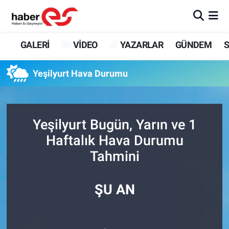
GALERİ
Eskişehir Nöbetçi Eczaneler
GALERİ
VİDEO
YAZARLAR
GÜNDEM
S
VİDEO
Eskişehir Hava Durumu
Yeşilyurt Hava Durumu
YAZARLAR
Eskişehir Trafik Yoğunluk Haritası
GÜNDEM
Süper Lig Puan Durumu ve Fikstür
Yeşilyurt Bugün, Yarın ve 1
Haftalık Hava Durumu
SİYASET
Tüm Manşetler
Tahmini
TEKNOLOJİ
Son Dakika Haberleri
ŞU AN
EKONOMİ
Haber Arşivi
SPOR