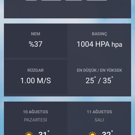
NEM
BASINÇ
%37
1004 HPA
hpa
RÜZGAR
EN DÜŞÜK / EN YÜKSEK
°
°
1.00 M/S
25
/ 35
10 AĞUSTOS
11 AĞUSTOS
PAZARTESI
SALI
°
°
31
32