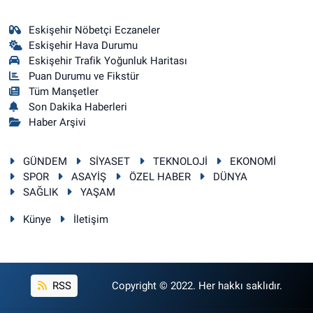
Eskişehir Nöbetçi Eczaneler
Eskişehir Hava Durumu
Eskişehir Trafik Yoğunluk Haritası
Puan Durumu ve Fikstür
Tüm Manşetler
Son Dakika Haberleri
Haber Arşivi
GÜNDEM
SİYASET
TEKNOLOJİ
EKONOMİ
SPOR
ASAYİŞ
ÖZEL HABER
DÜNYA
SAĞLIK
YAŞAM
Künye
İletişim
RSS
Copyright © 2022. Her hakkı saklıdır.