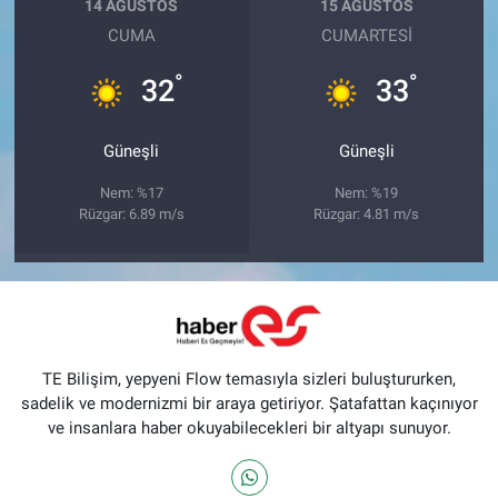
14 AĞUSTOS
15 AĞUSTOS
CUMA
CUMARTESI
°
°
32
33
Güneşli
Güneşli
Nem: %17
Nem: %19
Rüzgar: 6.89 m/s
Rüzgar: 4.81 m/s
TE Bilişim, yepyeni Flow temasıyla sizleri buluştururken,
sadelik ve modernizmi bir araya getiriyor. Şatafattan kaçınıyor
ve insanlara haber okuyabilecekleri bir altyapı sunuyor.