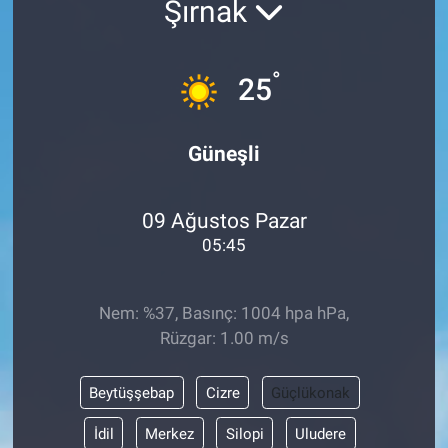
Şırnak
ASAYİŞ
°
25
Güneşli
09 Ağustos Pazar
05:45
Nem: %37, Basınç: 1004 hpa hPa,
Rüzgar: 1.00 m/s
Beytüşşebap
Cizre
Güçlükonak
İdil
Merkez
Silopi
Uludere