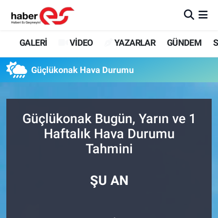
GALERİ
Eskişehir Nöbetçi Eczaneler
GALERİ
VİDEO
YAZARLAR
GÜNDEM
S
VİDEO
Eskişehir Hava Durumu
Güçlükonak Hava Durumu
YAZARLAR
Eskişehir Trafik Yoğunluk Haritası
GÜNDEM
Süper Lig Puan Durumu ve Fikstür
Güçlükonak Bugün, Yarın ve 1
Haftalık Hava Durumu
SİYASET
Tüm Manşetler
Tahmini
TEKNOLOJİ
Son Dakika Haberleri
ŞU AN
EKONOMİ
Haber Arşivi
SPOR