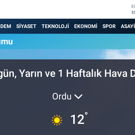
E
5
S
6
NDEM
SİYASET
TEKNOLOJİ
EKONOMİ
SPOR
ASAY
G
6
umu
B
1
B
6
D
ün, Yarın ve 1 Haftalık Hava
4
Ordu
°
12