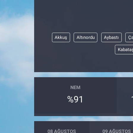
ASAYİŞ
Akkuş
Altınordu
Aybastı
Ç
Kabata
NEM
%91
08 AĞUSTOS
09 AĞUSTOS