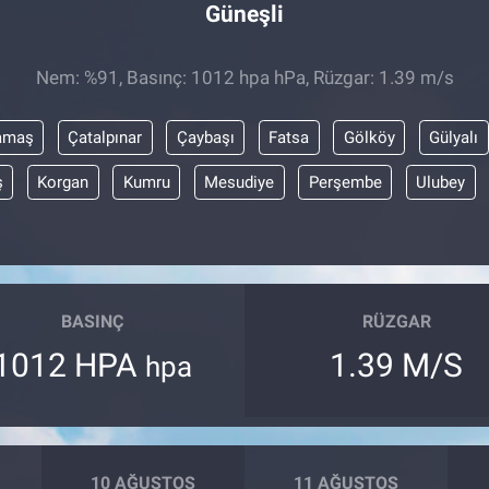
Güneşli
Nem: %91, Basınç: 1012 hpa hPa, Rüzgar: 1.39 m/s
amaş
Çatalpınar
Çaybaşı
Fatsa
Gölköy
Gülyalı
ş
Korgan
Kumru
Mesudiye
Perşembe
Ulubey
BASINÇ
RÜZGAR
1012 HPA
1.39 M/S
hpa
10 AĞUSTOS
11 AĞUSTOS