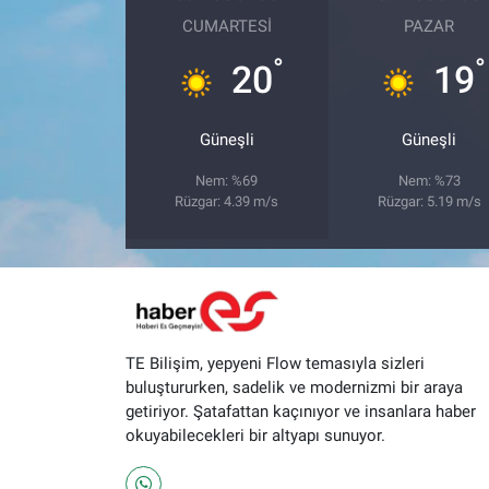
CUMARTESI
PAZAR
°
°
20
19
Güneşli
Güneşli
Nem: %69
Nem: %73
Rüzgar: 4.39 m/s
Rüzgar: 5.19 m/s
TE Bilişim, yepyeni Flow temasıyla sizleri
buluştururken, sadelik ve modernizmi bir araya
getiriyor. Şatafattan kaçınıyor ve insanlara haber
okuyabilecekleri bir altyapı sunuyor.