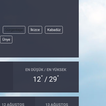
Gürgentepe
İkizce
Kabadüz
Ünye
EN DÜŞÜK / EN YÜKSEK
°
°
12
/ 29
12 AĞUSTOS
13 AĞUSTOS