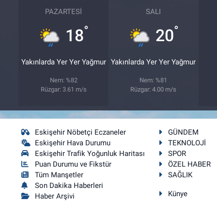
PAZARTESI
SALI
°
°
18
20
Yakınlarda Yer Yer Yağmur
Yakınlarda Yer Yer Yağmur
Nem: %82
Nem: %81
Rüzgar: 3.61 m/s
Rüzgar: 4.00 m/s
Eskişehir Nöbetçi Eczaneler
GÜNDEM
Eskişehir Hava Durumu
TEKNOLOJİ
Eskişehir Trafik Yoğunluk Haritası
SPOR
Puan Durumu ve Fikstür
ÖZEL HABER
Tüm Manşetler
SAĞLIK
Son Dakika Haberleri
Künye
Haber Arşivi