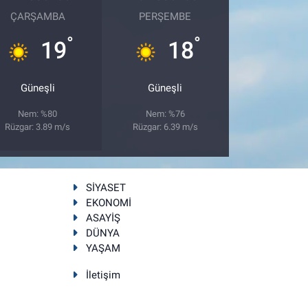
ÇARŞAMBA
PERŞEMBE
°
°
19
18
Güneşli
Güneşli
Nem: %80
Nem: %76
Rüzgar: 3.89 m/s
Rüzgar: 6.39 m/s
SİYASET
EKONOMİ
ASAYİŞ
DÜNYA
YAŞAM
İletişim