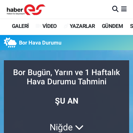
GALERİ
Eskişehir Nöbetçi Eczaneler
GALERİ
VİDEO
YAZARLAR
GÜNDEM
S
VİDEO
Eskişehir Hava Durumu
Bor Hava Durumu
YAZARLAR
Eskişehir Trafik Yoğunluk Haritası
GÜNDEM
Süper Lig Puan Durumu ve Fikstür
Bor Bugün, Yarın ve 1 Haftalık
Hava Durumu Tahmini
SİYASET
Tüm Manşetler
TEKNOLOJİ
Son Dakika Haberleri
ŞU AN
EKONOMİ
Haber Arşivi
Niğde
SPOR