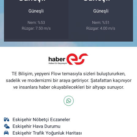
Güneşli
Güneşli
Nem: %53
Nem: %51
Rüzgar: 7.50 m/s
Rüzgar: 4.00 m/s
TE Bilişim, yepyeni Flow temasıyla sizleri buluştururken,
sadelik ve modernizmi bir araya getiriyor. Şatafattan kaçınıyor
ve insanlara haber okuyabilecekleri bir altyapı sunuyor.
Eskişehir Nöbetçi Eczaneler
Eskişehir Hava Durumu
Eskişehir Trafik Yoğunluk Haritası