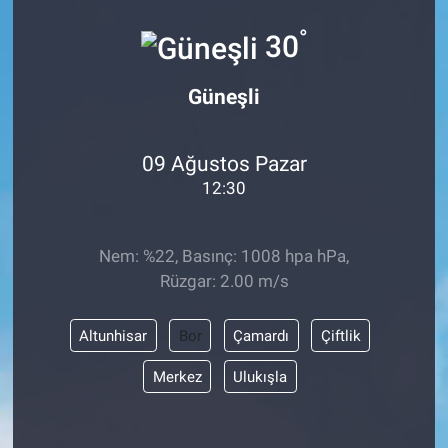
°
ASAYİŞ
30
Güneşli
09 Ağustos Pazar
12:30
Nem: %22, Basınç: 1008 hpa hPa,
Rüzgar: 2.00 m/s
Altunhisar
Bor
Çamardı
Çiftlik
Merkez
Ulukışla