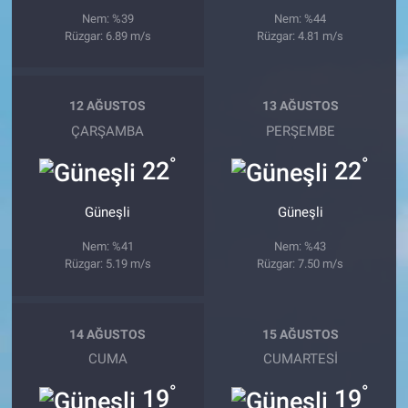
Nem: %39
Nem: %44
Rüzgar: 6.89 m/s
Rüzgar: 4.81 m/s
12 AĞUSTOS
13 AĞUSTOS
ÇARŞAMBA
PERŞEMBE
°
°
22
22
Güneşli
Güneşli
Nem: %41
Nem: %43
Rüzgar: 5.19 m/s
Rüzgar: 7.50 m/s
14 AĞUSTOS
15 AĞUSTOS
CUMA
CUMARTESI
°
°
19
19