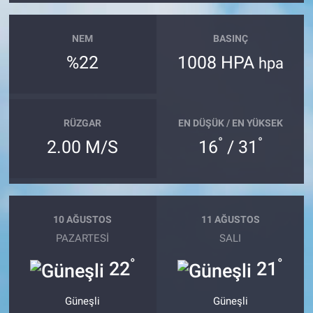
NEM
BASINÇ
%22
1008 HPA
hpa
RÜZGAR
EN DÜŞÜK / EN YÜKSEK
°
°
2.00 M/S
16
/ 31
10 AĞUSTOS
11 AĞUSTOS
PAZARTESI
SALI
°
°
22
21
Güneşli
Güneşli