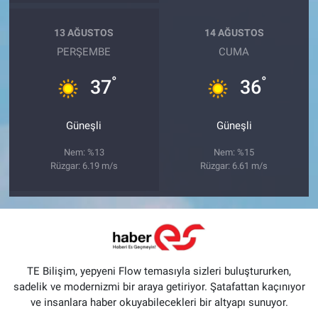
13 AĞUSTOS
14 AĞUSTOS
PERŞEMBE
CUMA
°
°
37
36
Güneşli
Güneşli
Nem: %13
Nem: %15
Rüzgar: 6.19 m/s
Rüzgar: 6.61 m/s
TE Bilişim, yepyeni Flow temasıyla sizleri buluştururken,
sadelik ve modernizmi bir araya getiriyor. Şatafattan kaçınıyor
ve insanlara haber okuyabilecekleri bir altyapı sunuyor.