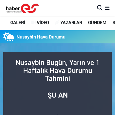
GALERİ
Eskişehir Nöbetçi Eczaneler
GALERİ
VİDEO
YAZARLAR
GÜNDEM
S
VİDEO
Eskişehir Hava Durumu
Nusaybin Hava Durumu
YAZARLAR
Eskişehir Trafik Yoğunluk Haritası
GÜNDEM
Süper Lig Puan Durumu ve Fikstür
Nusaybin Bugün, Yarın ve 1
Haftalık Hava Durumu
SİYASET
Tüm Manşetler
Tahmini
TEKNOLOJİ
Son Dakika Haberleri
ŞU AN
EKONOMİ
Haber Arşivi
SPOR