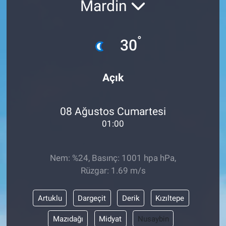
Mardin
ASAYİŞ
°
30
Açık
08 Ağustos Cumartesi
01:00
Nem: %24, Basınç: 1001 hpa hPa,
Rüzgar: 1.69 m/s
Artuklu
Dargeçit
Derik
Kızıltepe
Mazıdağı
Midyat
Nusaybin