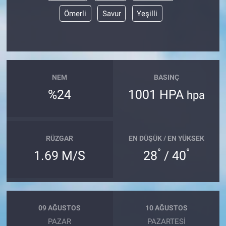
Ömerli
Savur
Yeşilli
NEM
BASINÇ
%24
1001 HPA
hpa
RÜZGAR
EN DÜŞÜK / EN YÜKSEK
°
°
1.69 M/S
28
/ 40
09 AĞUSTOS
10 AĞUSTOS
PAZAR
PAZARTESI