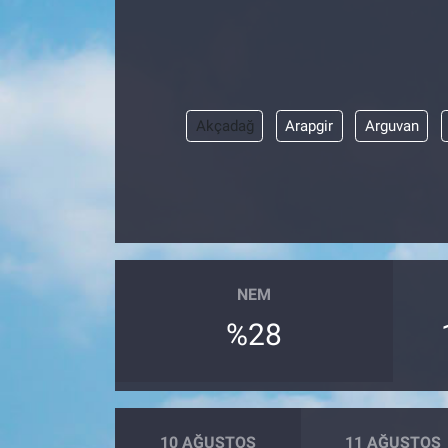
ASAYİŞ
Akçadağ
Arapgir
Arguvan
NEM
%28
10 AĞUSTOS
11 AĞUSTOS