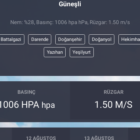
Güneşli
Nem: %28, Basınç: 1006 hpa hPa, Rüzgar: 1.50 m/s
Battalgazi
Darende
Doğanşehir
Doğanyol
Hekimha
Yazıhan
Yeşilyurt
BASINÇ
RÜZGAR
1006 HPA
1.50 M/S
hpa
12 AĞUSTOS
13 AĞUSTOS