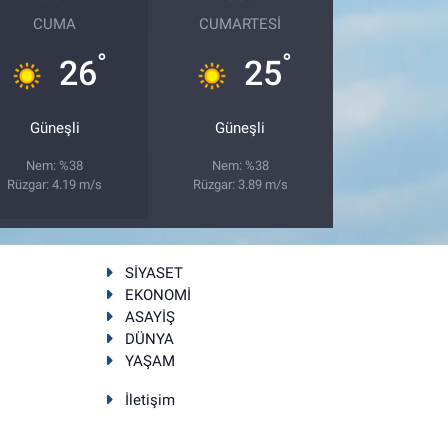
CUMA
CUMARTESI
°
°
26
25
Güneşli
Güneşli
Nem: %38
Nem: %38
Rüzgar: 4.19 m/s
Rüzgar: 3.89 m/s
SİYASET
EKONOMİ
ASAYİŞ
DÜNYA
YAŞAM
İletişim