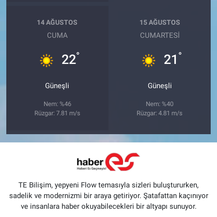
14 AĞUSTOS
15 AĞUSTOS
CUMA
CUMARTESI
°
°
22
21
Güneşli
Güneşli
Nem: %46
Nem: %40
Rüzgar: 7.81 m/s
Rüzgar: 4.81 m/s
TE Bilişim, yepyeni Flow temasıyla sizleri buluştururken,
sadelik ve modernizmi bir araya getiriyor. Şatafattan kaçınıyor
ve insanlara haber okuyabilecekleri bir altyapı sunuyor.