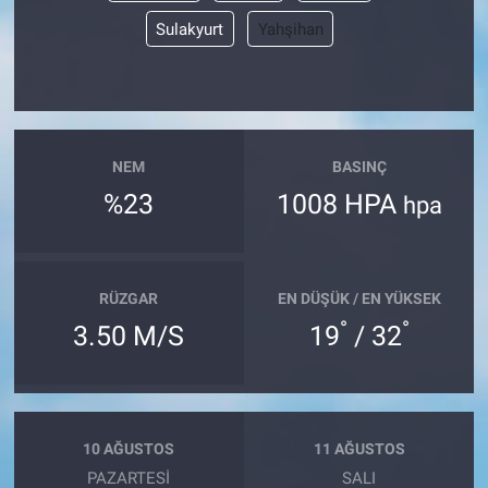
Sulakyurt
Yahşihan
NEM
BASINÇ
%23
1008 HPA
hpa
RÜZGAR
EN DÜŞÜK / EN YÜKSEK
°
°
3.50 M/S
19
/ 32
10 AĞUSTOS
11 AĞUSTOS
PAZARTESI
SALI