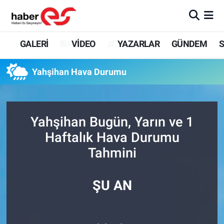
GALERİ
Eskişehir Nöbetçi Eczaneler
GALERİ
VİDEO
YAZARLAR
GÜNDEM
S
VİDEO
Eskişehir Hava Durumu
Yahşihan Hava Durumu
YAZARLAR
Eskişehir Trafik Yoğunluk Haritası
GÜNDEM
Süper Lig Puan Durumu ve Fikstür
Yahşihan Bugün, Yarın ve 1
Haftalık Hava Durumu
SİYASET
Tüm Manşetler
Tahmini
TEKNOLOJİ
Son Dakika Haberleri
ŞU AN
EKONOMİ
Haber Arşivi
SPOR