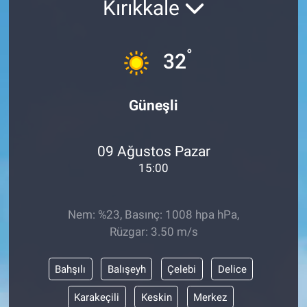
Kırıkkale
ASAYİŞ
°
32
Güneşli
09 Ağustos Pazar
15:00
Nem: %23, Basınç: 1008 hpa hPa,
Rüzgar: 3.50 m/s
Bahşılı
Balışeyh
Çelebi
Delice
Karakeçili
Keskin
Merkez