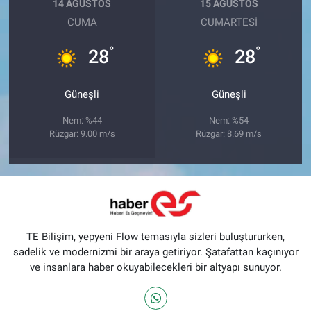
14 AĞUSTOS
15 AĞUSTOS
CUMA
CUMARTESI
°
°
28
28
Güneşli
Güneşli
Nem: %44
Nem: %54
Rüzgar: 9.00 m/s
Rüzgar: 8.69 m/s
TE Bilişim, yepyeni Flow temasıyla sizleri buluştururken,
sadelik ve modernizmi bir araya getiriyor. Şatafattan kaçınıyor
ve insanlara haber okuyabilecekleri bir altyapı sunuyor.