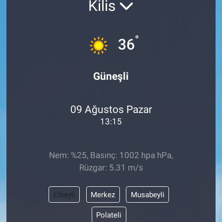
Kilis
ASAYİŞ
°
36
Güneşli
09 Ağustos Pazar
13:15
Nem: %25, Basınç: 1002 hpa hPa,
Rüzgar: 5.31 m/s
Elbeyli
Merkez
Musabeyli
Polateli