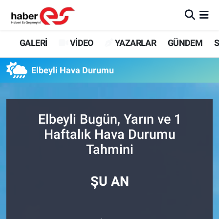
GALERİ
Eskişehir Nöbetçi Eczaneler
GALERİ
VİDEO
YAZARLAR
GÜNDEM
S
VİDEO
Eskişehir Hava Durumu
Elbeyli Hava Durumu
YAZARLAR
Eskişehir Trafik Yoğunluk Haritası
GÜNDEM
Süper Lig Puan Durumu ve Fikstür
Elbeyli Bugün, Yarın ve 1
Haftalık Hava Durumu
SİYASET
Tüm Manşetler
Tahmini
TEKNOLOJİ
Son Dakika Haberleri
ŞU AN
EKONOMİ
Haber Arşivi
SPOR