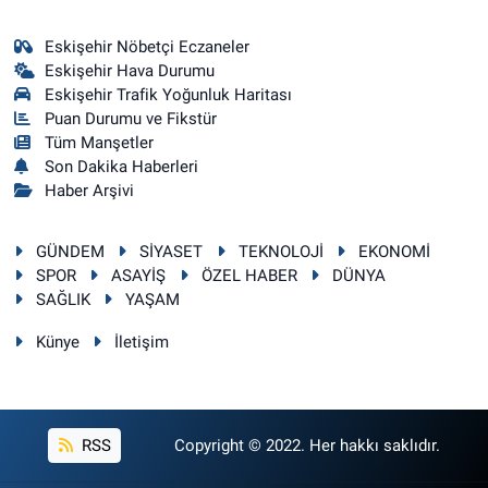
Eskişehir Nöbetçi Eczaneler
Eskişehir Hava Durumu
Eskişehir Trafik Yoğunluk Haritası
Puan Durumu ve Fikstür
Tüm Manşetler
Son Dakika Haberleri
Haber Arşivi
GÜNDEM
SİYASET
TEKNOLOJİ
EKONOMİ
SPOR
ASAYİŞ
ÖZEL HABER
DÜNYA
SAĞLIK
YAŞAM
Künye
İletişim
RSS
Copyright © 2022. Her hakkı saklıdır.