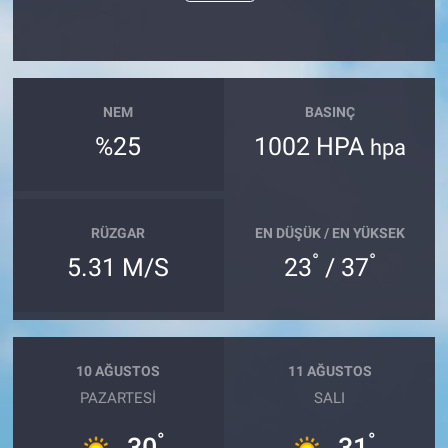
NEM
BASINÇ
%25
1002 HPA
hpa
RÜZGAR
EN DÜŞÜK / EN YÜKSEK
°
°
5.31 M/S
23
/ 37
10 AĞUSTOS
11 AĞUSTOS
PAZARTESI
SALI
°
°
30
31