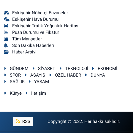
Eskişehir Nöbetçi Eczaneler
Eskişehir Hava Durumu
Eskişehir Trafik Yoğunluk Haritası
Puan Durumu ve Fikstür
Tüm Manşetler
Son Dakika Haberleri
Haber Arşivi
GÜNDEM
SİYASET
TEKNOLOJİ
EKONOMİ
SPOR
ASAYİŞ
ÖZEL HABER
DÜNYA
SAĞLIK
YAŞAM
Künye
İletişim
RSS
Copyright © 2022. Her hakkı saklıdır.