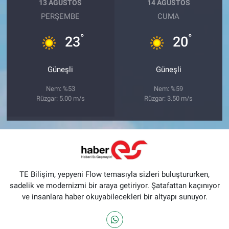
13 AĞUSTOS
14 AĞUSTOS
PERŞEMBE
CUMA
°
°
23
20
Güneşli
Güneşli
Nem: %53
Nem: %59
Rüzgar: 5.00 m/s
Rüzgar: 3.50 m/s
TE Bilişim, yepyeni Flow temasıyla sizleri buluştururken,
sadelik ve modernizmi bir araya getiriyor. Şatafattan kaçınıyor
ve insanlara haber okuyabilecekleri bir altyapı sunuyor.