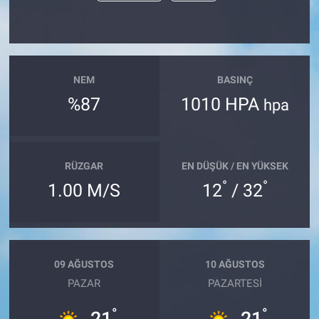
NEM
BASINÇ
%87
1010 HPA
hpa
RÜZGAR
EN DÜŞÜK / EN YÜKSEK
°
°
1.00 M/S
12
/ 32
09 AĞUSTOS
10 AĞUSTOS
PAZAR
PAZARTESI
°
°
21
21