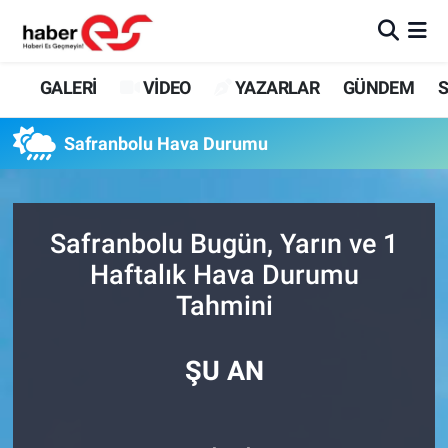
GALERİ
Eskişehir Nöbetçi Eczaneler
GALERİ
VİDEO
YAZARLAR
GÜNDEM
S
VİDEO
Eskişehir Hava Durumu
Safranbolu Hava Durumu
YAZARLAR
Eskişehir Trafik Yoğunluk Haritası
GÜNDEM
Süper Lig Puan Durumu ve Fikstür
Safranbolu Bugün, Yarın ve 1
Haftalık Hava Durumu
SİYASET
Tüm Manşetler
Tahmini
TEKNOLOJİ
Son Dakika Haberleri
ŞU AN
EKONOMİ
Haber Arşivi
SPOR