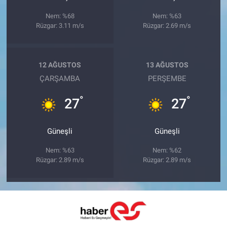
Nem: %68
Nem: %63
Rüzgar: 3.11 m/s
Rüzgar: 2.69 m/s
12 AĞUSTOS
13 AĞUSTOS
ÇARŞAMBA
PERŞEMBE
°
°
27
27
Güneşli
Güneşli
Nem: %63
Nem: %62
Rüzgar: 2.89 m/s
Rüzgar: 2.89 m/s