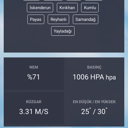
İskenderun
Kırıkhan
Kumlu
Payas
Reyhanlı
Samandağ
Yayladağı
NEM
BASINÇ
%71
1006 HPA
hpa
RÜZGAR
EN DÜŞÜK / EN YÜKSEK
°
°
3.31 M/S
25
/ 30