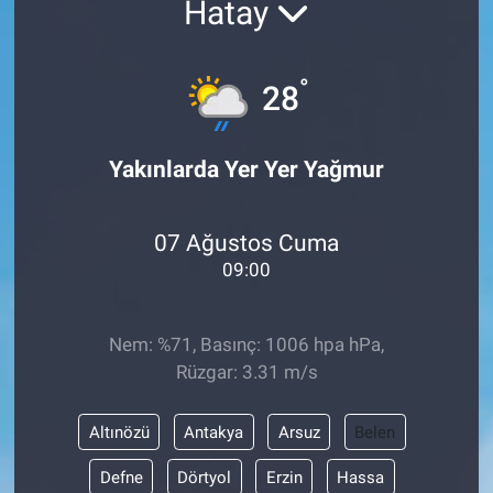
Hatay
ASAYİŞ
°
28
Yakınlarda Yer Yer Yağmur
07 Ağustos Cuma
09:00
Nem: %71, Basınç: 1006 hpa hPa,
Rüzgar: 3.31 m/s
Altınözü
Antakya
Arsuz
Belen
Defne
Dörtyol
Erzin
Hassa