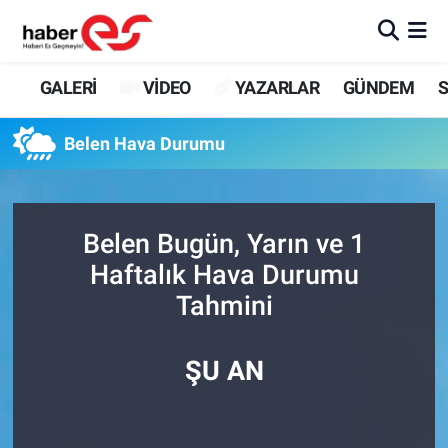
GALERİ
Eskişehir Nöbetçi Eczaneler
GALERİ
VİDEO
YAZARLAR
GÜNDEM
S
VİDEO
Eskişehir Hava Durumu
Belen Hava Durumu
YAZARLAR
Eskişehir Trafik Yoğunluk Haritası
GÜNDEM
Süper Lig Puan Durumu ve Fikstür
Belen Bugün, Yarın ve 1
Haftalık Hava Durumu
SİYASET
Tüm Manşetler
Tahmini
TEKNOLOJİ
Son Dakika Haberleri
ŞU AN
EKONOMİ
Haber Arşivi
SPOR