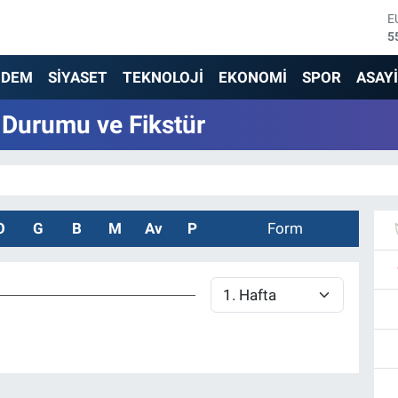
E
5
S
6
NDEM
SİYASET
TEKNOLOJİ
EKONOMİ
SPOR
ASAY
G
6
 Durumu ve Fikstür
B
1
B
6
D
4
O
G
B
M
Av
P
Form