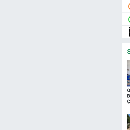
S
O
B
Ç
D