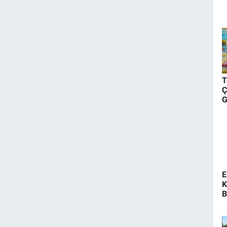
T
Ç
G
A
E
K
B