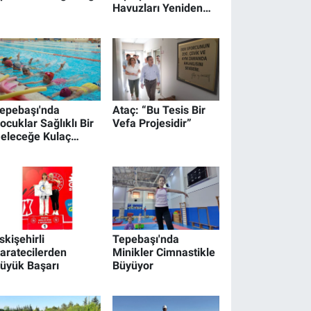
Havuzları Yeniden
Hizmete Açıldı
epebaşı'nda
Ataç: “Bu Tesis Bir
ocuklar Sağlıklı Bir
Vefa Projesidir”
eleceğe Kulaç
tıyor
skişehirli
Tepebaşı'nda
aratecilerden
Minikler Cimnastikle
üyük Başarı
Büyüyor