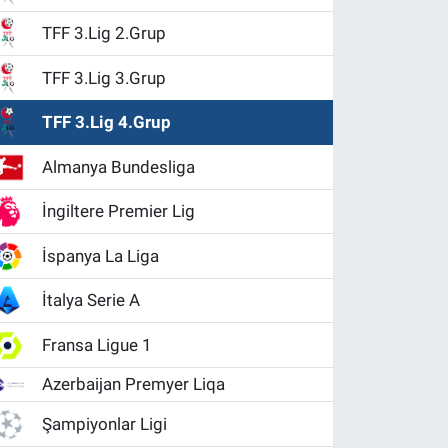
TFF 3.Lig 2.Grup
TFF 3.Lig 3.Grup
TFF 3.Lig 4.Grup
Almanya Bundesliga
İngiltere Premier Lig
İspanya La Liga
İtalya Serie A
Fransa Ligue 1
Azerbaijan Premyer Liqa
Şampiyonlar Ligi