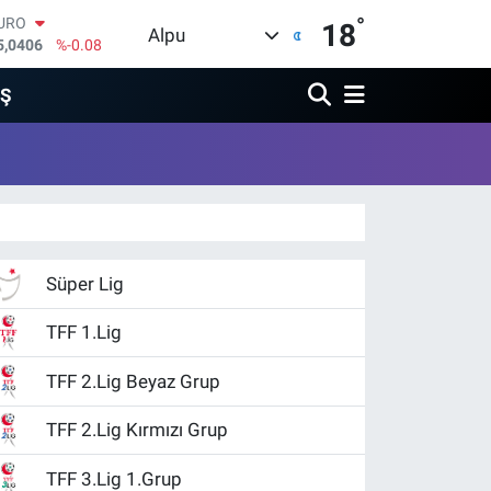
°
URO
18
Alpu
5,0406
%-0.08
TERLİN
4,2143
%0
İŞ
RAM ALTIN
510.40
%0.45
İST100
3.799
%70
ITCOIN
4.225,61
%-0.63
OLAR
7,6704
%0
Süper Lig
TFF 1.Lig
TFF 2.Lig Beyaz Grup
TFF 2.Lig Kırmızı Grup
TFF 3.Lig 1.Grup