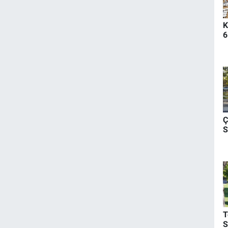
K
6
Ç
S
T
S