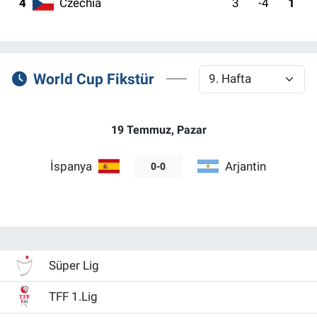
4
Czechia
3
-4
1
ASAYİŞ
World Cup Fikstür
19 Temmuz, Pazar
İspanya
Arjantin
0-0
Süper Lig
TFF 1.Lig