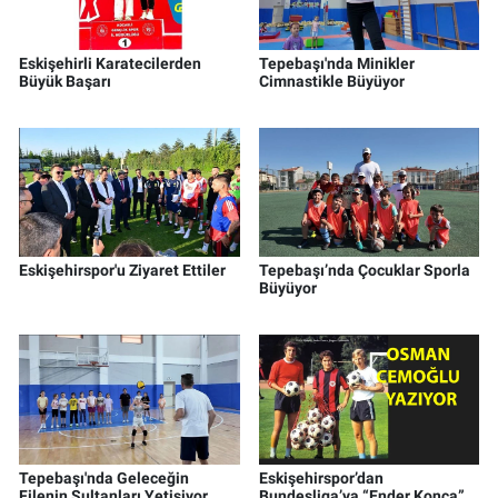
Eskişehirli Karatecilerden
Tepebaşı'nda Minikler
Büyük Başarı
Cimnastikle Büyüyor
Eskişehirspor'u Ziyaret Ettiler
Tepebaşı’nda Çocuklar Sporla
Büyüyor
Tepebaşı'nda Geleceğin
Eskişehirspor’dan
Filenin Sultanları Yetişiyor
Bundesliga’ya “Ender Konca”