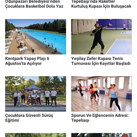
Odunpazarı Belediyesi’nden
Tepebaşı’nda Raketler
Çocuklara Basketbol Dolu Yaz
Kurtuluş Kupası İçin Buluşacak
Kentpark Yapay Plajı 6
Yeşilay Zafer Kupası Tenis
Ağustos’ta Açılıyor
Turnuvası İçin Kayıtlar Başladı
Çocuklara Güvenli Sürüş
Sporun Ve Eğlencenin Adresi:
Eğitimi
Tepebaşı