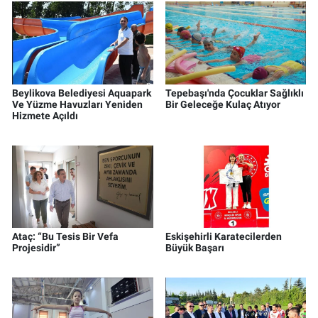
Beylikova Belediyesi Aquapark
Tepebaşı'nda Çocuklar Sağlıklı
Ve Yüzme Havuzları Yeniden
Bir Geleceğe Kulaç Atıyor
Hizmete Açıldı
Ataç: “Bu Tesis Bir Vefa
Eskişehirli Karatecilerden
Projesidir”
Büyük Başarı