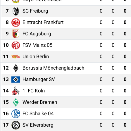
ASAYİŞ
7
SC Freiburg
0
0
0
8
Eintracht Frankfurt
0
0
0
9
FC Augsburg
0
0
0
10
FSV Mainz 05
0
0
0
11
Union Berlin
0
0
0
12
Borussia Mönchengladbach
0
0
0
13
Hamburger SV
0
0
0
14
1. FC Köln
0
0
0
15
Werder Bremen
0
0
0
16
FC Schalke 04
0
0
0
17
SV Elversberg
0
0
0