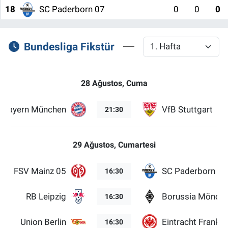
18
SC Paderborn 07
0
0
0
Bundesliga Fikstür
28 Ağustos, Cuma
Bayern München
VfB Stuttgart
21:30
29 Ağustos, Cumartesi
FSV Mainz 05
SC Paderborn 07
16:30
RB Leipzig
Borussia Mönch
16:30
Union Berlin
Eintracht Frankfu
16:30