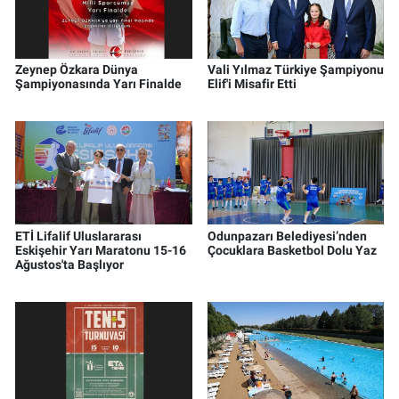
Zeynep Özkara Dünya
Vali Yılmaz Türkiye Şampiyonu
Şampiyonasında Yarı Finalde
Elif'i Misafir Etti
ETİ Lifalif Uluslararası
Odunpazarı Belediyesi’nden
Eskişehir Yarı Maratonu 15-16
Çocuklara Basketbol Dolu Yaz
Ağustos'ta Başlıyor