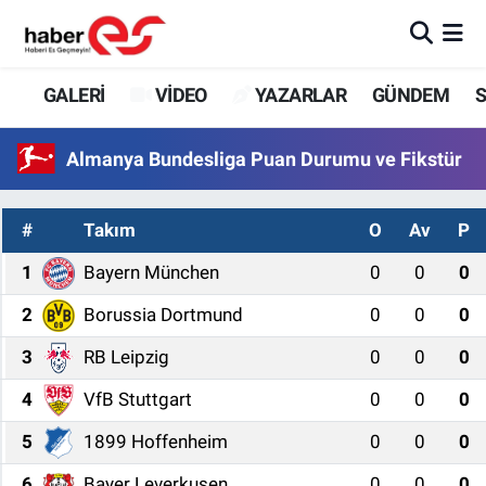
GALERİ
Eskişehir Nöbetçi Eczaneler
GALERİ
VİDEO
YAZARLAR
GÜNDEM
S
VİDEO
Eskişehir Hava Durumu
Almanya Bundesliga Puan Durumu ve Fikstür
YAZARLAR
Eskişehir Trafik Yoğunluk Haritası
#
Takım
O
Av
P
GÜNDEM
Süper Lig Puan Durumu ve Fikstür
1
Bayern München
0
0
0
SİYASET
Tüm Manşetler
2
Borussia Dortmund
0
0
0
3
RB Leipzig
0
0
0
TEKNOLOJİ
Son Dakika Haberleri
4
VfB Stuttgart
0
0
0
EKONOMİ
Haber Arşivi
5
1899 Hoffenheim
0
0
0
SPOR
6
Bayer Leverkusen
0
0
0