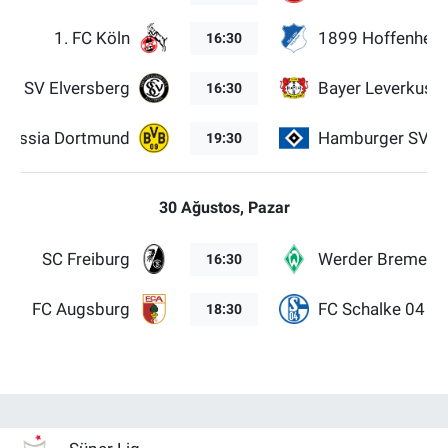
1. FC Köln
1899 Hoffenhei
16:30
SV Elversberg
Bayer Leverkuse
16:30
orussia Dortmund
Hamburger SV
19:30
30 Ağustos, Pazar
SC Freiburg
Werder Bremen
16:30
FC Augsburg
FC Schalke 04
18:30