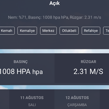
Açık
Nem: %71, Basınç: 1008 hpa hPa, Rüzgar: 2.31 m/s
Kemah
Kemaliye
Merkez
Otlukbeli
Refahiye
T
BASINÇ
RÜZGAR
1008 HPA
2.31 M/S
hpa
11 AĞUSTOS
12 AĞUSTOS
SALI
ÇARŞAMBA