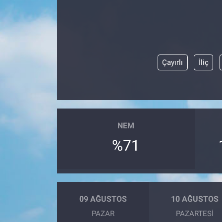
ASAYİŞ
Çayırlı
İliç
NEM
%71
09 AĞUSTOS
10 AĞUSTOS
PAZAR
PAZARTESI