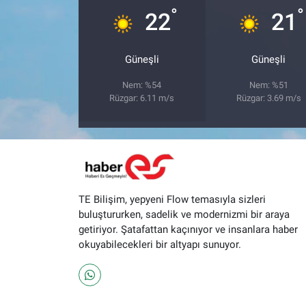
°
°
22
21
Güneşli
Güneşli
Nem: %54
Nem: %51
Rüzgar: 6.11 m/s
Rüzgar: 3.69 m/s
TE Bilişim, yepyeni Flow temasıyla sizleri
buluştururken, sadelik ve modernizmi bir araya
getiriyor. Şatafattan kaçınıyor ve insanlara haber
okuyabilecekleri bir altyapı sunuyor.