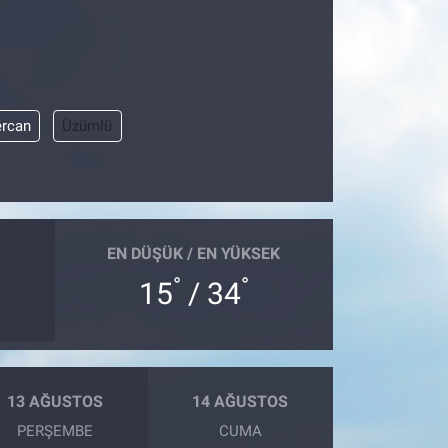
ercan
Üzümlü
EN DÜŞÜK / EN YÜKSEK
°
°
15
/ 34
13 AĞUSTOS
14 AĞUSTOS
PERŞEMBE
CUMA