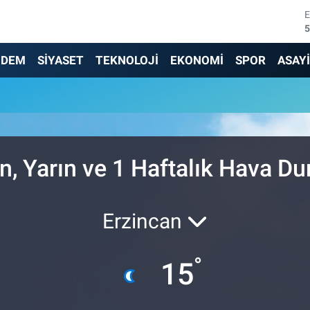
5
6
NDEM
SİYASET
TEKNOLOJİ
EKONOMİ
SPOR
ASAY
6
1
6
, Yarın ve 1 Haftalık Hava D
4
Erzincan
°
15