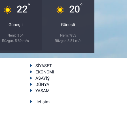
°
°
22
20
Güneşli
Güneşli
Nem: %54
Nem: %53
Rüzgar: 5.69 m/s
Rüzgar: 3.81 m/s
SİYASET
EKONOMİ
ASAYİŞ
DÜNYA
YAŞAM
İletişim