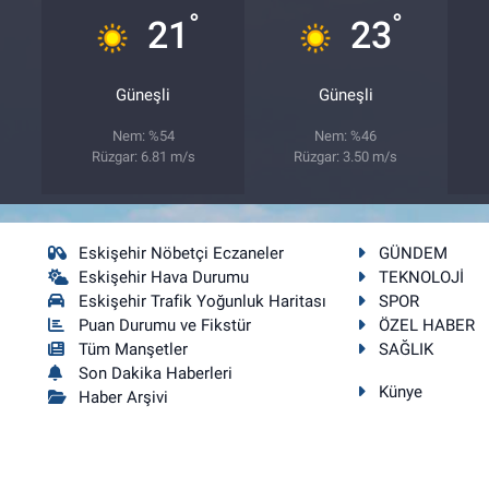
°
°
21
23
Güneşli
Güneşli
Nem: %54
Nem: %46
Rüzgar: 6.81 m/s
Rüzgar: 3.50 m/s
Eskişehir Nöbetçi Eczaneler
GÜNDEM
Eskişehir Hava Durumu
TEKNOLOJİ
Eskişehir Trafik Yoğunluk Haritası
SPOR
Puan Durumu ve Fikstür
ÖZEL HABER
Tüm Manşetler
SAĞLIK
Son Dakika Haberleri
Künye
Haber Arşivi