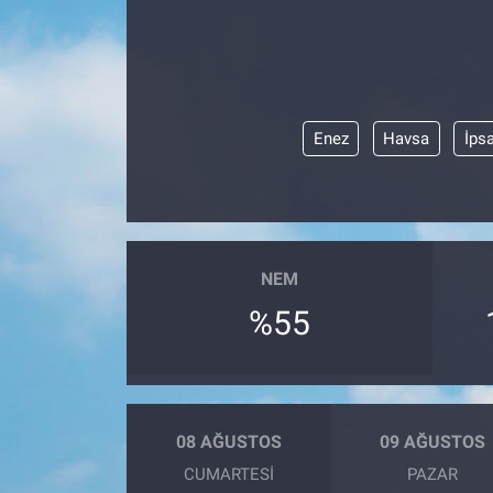
ASAYİŞ
Enez
Havsa
İps
NEM
%55
08 AĞUSTOS
09 AĞUSTOS
CUMARTESI
PAZAR