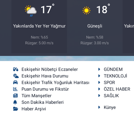
°
°
17
18
Yakınlarda Yer Yer Yağmur
Güneşli
Yakı
Nem: %65
Nem: %58
Rüzgar: 5.00 m/s
Rüzgar: 3.00 m/s
Eskişehir Nöbetçi Eczaneler
GÜNDEM
Eskişehir Hava Durumu
TEKNOLOJİ
Eskişehir Trafik Yoğunluk Haritası
SPOR
Puan Durumu ve Fikstür
ÖZEL HABER
Tüm Manşetler
SAĞLIK
Son Dakika Haberleri
Künye
Haber Arşivi