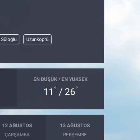
Süloğlu
Uzunköprü
EN DÜŞÜK / EN YÜKSEK
°
°
11
/ 26
12 AĞUSTOS
13 AĞUSTOS
ÇARŞAMBA
PERŞEMBE