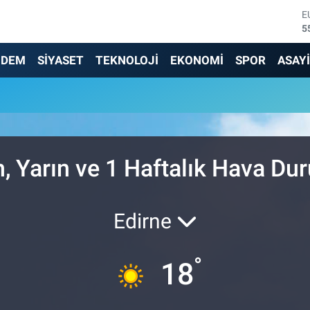
E
5
S
6
NDEM
SİYASET
TEKNOLOJİ
EKONOMİ
SPOR
ASAY
G
6
B
1
B
6
D
, Yarın ve 1 Haftalık Hava D
4
Edirne
°
18