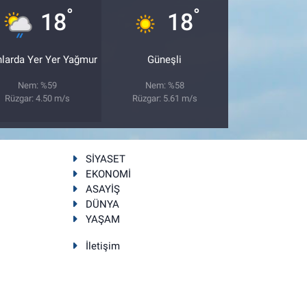
°
°
18
18
nlarda Yer Yer Yağmur
Güneşli
Nem: %59
Nem: %58
Rüzgar: 4.50 m/s
Rüzgar: 5.61 m/s
SİYASET
EKONOMİ
ASAYİŞ
DÜNYA
YAŞAM
İletişim