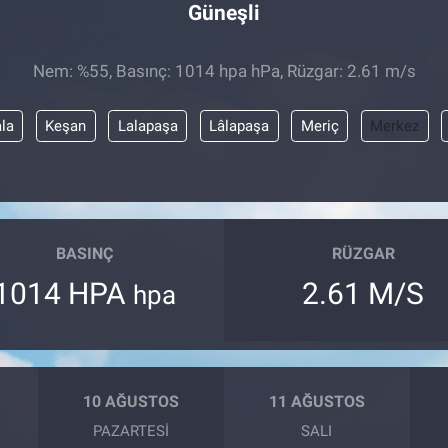
Güneşli
Nem: %55, Basınç: 1014 hpa hPa, Rüzgar: 2.61 m/s
ala
Keşan
Lalapaşa
Lâlapaşa
Meriç
Merkez
BASINÇ
RÜZGAR
1014 HPA
2.61 M/S
hpa
10 AĞUSTOS
11 AĞUSTOS
PAZARTESI
SALI