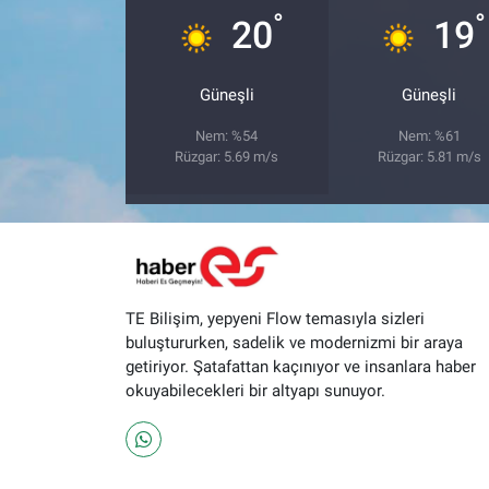
°
°
20
19
Güneşli
Güneşli
Nem: %54
Nem: %61
Rüzgar: 5.69 m/s
Rüzgar: 5.81 m/s
TE Bilişim, yepyeni Flow temasıyla sizleri
buluştururken, sadelik ve modernizmi bir araya
getiriyor. Şatafattan kaçınıyor ve insanlara haber
okuyabilecekleri bir altyapı sunuyor.