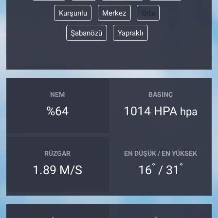
Kurşunlu
Merkez
Orta
Şabanözü
Yapraklı
NEM
BASINÇ
%64
1014 HPA
hpa
RÜZGAR
EN DÜŞÜK / EN YÜKSEK
°
°
1.89 M/S
16
/ 31