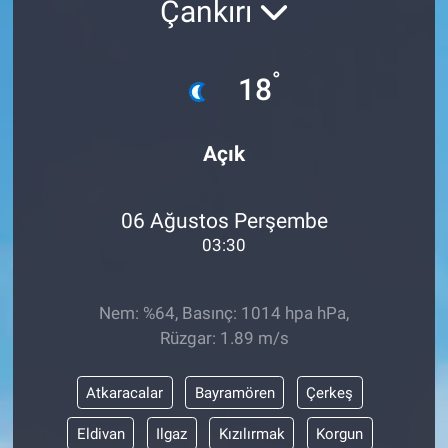
Çankırı
ASAYİŞ
°
18
Açık
06 Ağustos Perşembe
03:30
Nem: %64, Basınç: 1014 hpa hPa,
Rüzgar: 1.89 m/s
Atkaracalar
Bayramören
Çerkeş
Eldivan
Ilgaz
Kızılırmak
Korgun