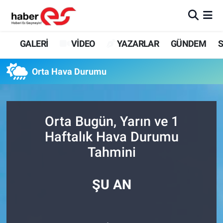
GALERİ
Eskişehir Nöbetçi Eczaneler
GALERİ
VİDEO
YAZARLAR
GÜNDEM
S
VİDEO
Eskişehir Hava Durumu
Orta Hava Durumu
YAZARLAR
Eskişehir Trafik Yoğunluk Haritası
GÜNDEM
Süper Lig Puan Durumu ve Fikstür
Orta Bugün, Yarın ve 1
Haftalık Hava Durumu
SİYASET
Tüm Manşetler
Tahmini
TEKNOLOJİ
Son Dakika Haberleri
ŞU AN
EKONOMİ
Haber Arşivi
SPOR