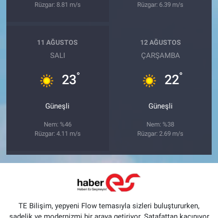
Rüzgar: 8.81 m/s
Rüzgar: 6.39 m/s
11 AĞUSTOS
12 AĞUSTOS
SALI
ÇARŞAMBA
°
°
23
22
Güneşli
Güneşli
Nem: %46
Nem: %38
Rüzgar: 4.11 m/s
Rüzgar: 2.69 m/s
TE Bilişim, yepyeni Flow temasıyla sizleri buluştururken,
sadelik ve modernizmi bir araya getiriyor. Şatafattan kaçınıyor