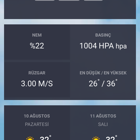
NEM
BASINÇ
%22
1004 HPA
hpa
RÜZGAR
EN DÜŞÜK / EN YÜKSEK
°
°
3.00 M/S
26
/ 36
10 AĞUSTOS
11 AĞUSTOS
PAZARTESI
SALI
°
°
32
32