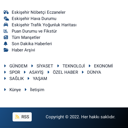
Eskişehir Nöbetçi Eczaneler
Eskişehir Hava Durumu
Eskişehir Trafik Yoğunluk Haritası
Puan Durumu ve Fikstür
Tüm Manşetler
Son Dakika Haberleri
Haber Arşivi
GÜNDEM
SİYASET
TEKNOLOJİ
EKONOMİ
SPOR
ASAYİŞ
ÖZEL HABER
DÜNYA
SAĞLIK
YAŞAM
Künye
İletişim
RSS
Copyright © 2022. Her hakkı saklıdır.