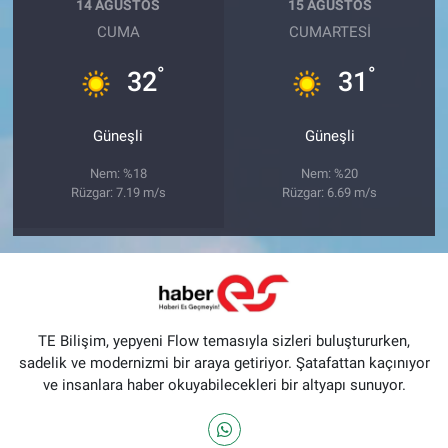
14 AĞUSTOS
15 AĞUSTOS
CUMA
CUMARTESI
°
°
32
31
Güneşli
Güneşli
Nem: %18
Nem: %20
Rüzgar: 7.19 m/s
Rüzgar: 6.69 m/s
TE Bilişim, yepyeni Flow temasıyla sizleri buluştururken,
sadelik ve modernizmi bir araya getiriyor. Şatafattan kaçınıyor
ve insanlara haber okuyabilecekleri bir altyapı sunuyor.