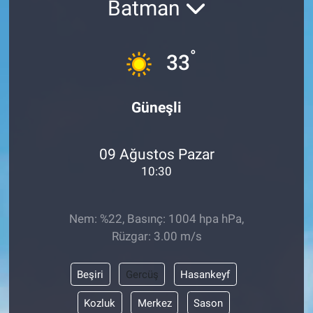
Batman
ASAYİŞ
°
33
Güneşli
09 Ağustos Pazar
10:30
Nem: %22, Basınç: 1004 hpa hPa,
Rüzgar: 3.00 m/s
Beşiri
Gercüş
Hasankeyf
Kozluk
Merkez
Sason