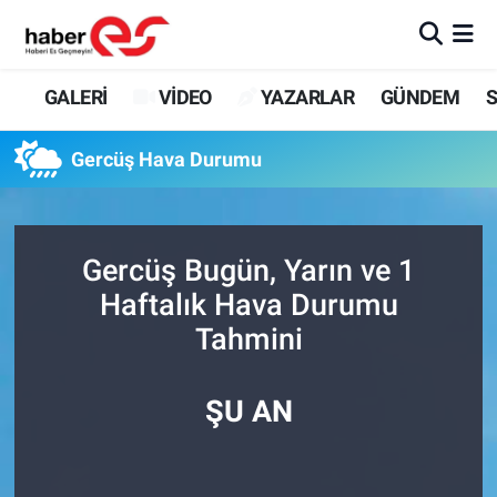
GALERİ
Eskişehir Nöbetçi Eczaneler
GALERİ
VİDEO
YAZARLAR
GÜNDEM
S
VİDEO
Eskişehir Hava Durumu
Gercüş Hava Durumu
YAZARLAR
Eskişehir Trafik Yoğunluk Haritası
GÜNDEM
Süper Lig Puan Durumu ve Fikstür
Gercüş Bugün, Yarın ve 1
Haftalık Hava Durumu
SİYASET
Tüm Manşetler
Tahmini
TEKNOLOJİ
Son Dakika Haberleri
ŞU AN
EKONOMİ
Haber Arşivi
SPOR