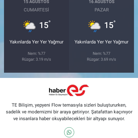
15 AĞUSTOS
16 AĞUSTOS
CUMARTESI
PAZAR
°
°
15
15
Yakınlarda Yer Yer Yağmur
Yakınlarda Yer Yer Yağmur
Nem: %77
Nem: %77
Rüzgar: 3.19 m/s
Rüzgar: 3.69 m/s
TE Bilişim, yepyeni Flow temasıyla sizleri buluştururken,
sadelik ve modernizmi bir araya getiriyor. Şatafattan kaçınıyor
ve insanlara haber okuyabilecekleri bir altyapı sunuyor.