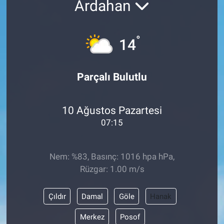
Ardahan
ASAYİŞ
°
14
Parçalı Bulutlu
10 Ağustos Pazartesi
07:15
Nem: %83, Basınç: 1016 hpa hPa,
Rüzgar: 1.00 m/s
Çıldır
Damal
Göle
Hanak
Merkez
Posof