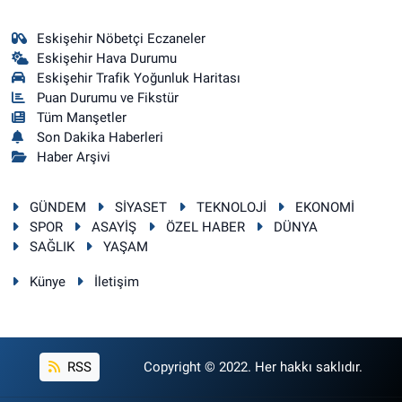
Eskişehir Nöbetçi Eczaneler
Eskişehir Hava Durumu
Eskişehir Trafik Yoğunluk Haritası
Puan Durumu ve Fikstür
Tüm Manşetler
Son Dakika Haberleri
Haber Arşivi
GÜNDEM
SİYASET
TEKNOLOJİ
EKONOMİ
SPOR
ASAYİŞ
ÖZEL HABER
DÜNYA
SAĞLIK
YAŞAM
Künye
İletişim
RSS
Copyright © 2022. Her hakkı saklıdır.