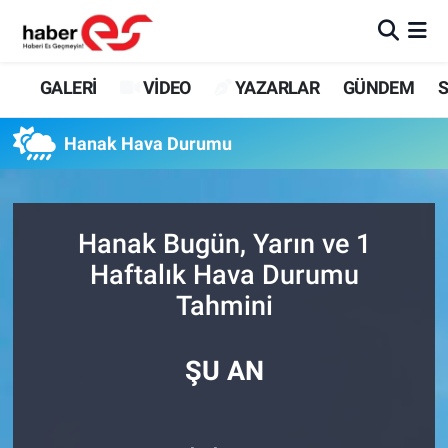
GALERİ
Eskişehir Nöbetçi Eczaneler
GALERİ
VİDEO
YAZARLAR
GÜNDEM
S
VİDEO
Eskişehir Hava Durumu
Hanak Hava Durumu
YAZARLAR
Eskişehir Trafik Yoğunluk Haritası
GÜNDEM
Süper Lig Puan Durumu ve Fikstür
Hanak Bugün, Yarın ve 1
Haftalık Hava Durumu
SİYASET
Tüm Manşetler
Tahmini
TEKNOLOJİ
Son Dakika Haberleri
ŞU AN
EKONOMİ
Haber Arşivi
SPOR