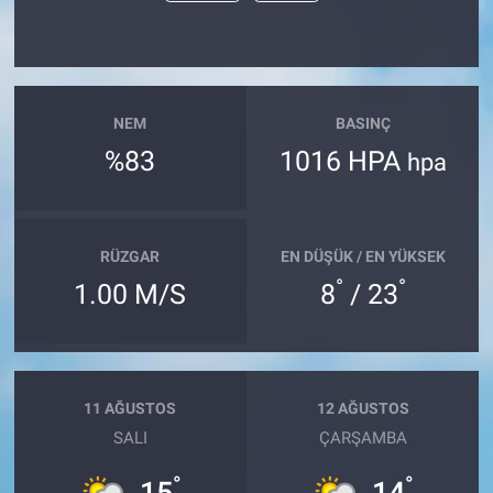
NEM
BASINÇ
%83
1016 HPA
hpa
RÜZGAR
EN DÜŞÜK / EN YÜKSEK
°
°
1.00 M/S
8
/ 23
11 AĞUSTOS
12 AĞUSTOS
SALI
ÇARŞAMBA
°
°
15
14