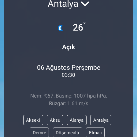
Antalya
ASAYİŞ
°
26
Açık
06 Ağustos Perşembe
03:30
Nem: %67, Basınç: 1007 hpa hPa,
Rüzgar: 1.61 m/s
Akseki
Aksu
Alanya
Antalya
Demre
Döşemealtı
Elmalı