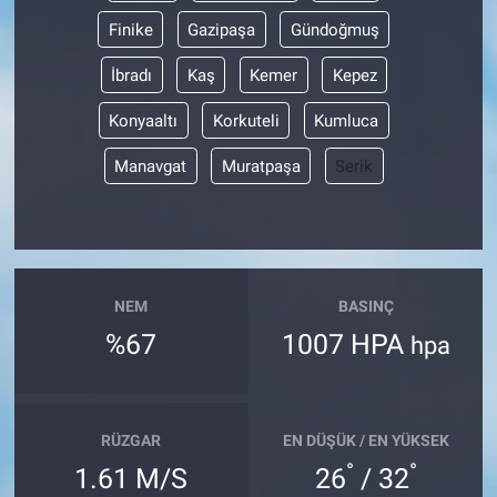
Finike
Gazipaşa
Gündoğmuş
İbradı
Kaş
Kemer
Kepez
Konyaaltı
Korkuteli
Kumluca
Manavgat
Muratpaşa
Serik
NEM
BASINÇ
%67
1007 HPA
hpa
RÜZGAR
EN DÜŞÜK / EN YÜKSEK
°
°
1.61 M/S
26
/ 32