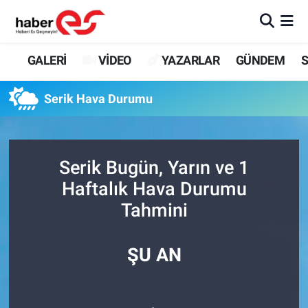
GALERİ
Eskişehir Nöbetçi Eczaneler
GALERİ
VİDEO
YAZARLAR
GÜNDEM
S
VİDEO
Eskişehir Hava Durumu
Serik Hava Durumu
YAZARLAR
Eskişehir Trafik Yoğunluk Haritası
GÜNDEM
Süper Lig Puan Durumu ve Fikstür
Serik Bugün, Yarın ve 1
Haftalık Hava Durumu
SİYASET
Tüm Manşetler
Tahmini
TEKNOLOJİ
Son Dakika Haberleri
ŞU AN
EKONOMİ
Haber Arşivi
SPOR