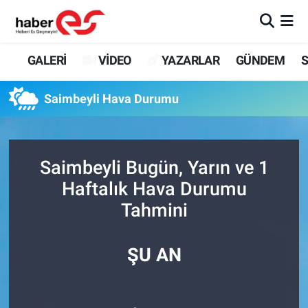
GALERİ
Eskişehir Nöbetçi Eczaneler
GALERİ
VİDEO
YAZARLAR
GÜNDEM
S
VİDEO
Eskişehir Hava Durumu
Saimbeyli Hava Durumu
YAZARLAR
Eskişehir Trafik Yoğunluk Haritası
GÜNDEM
Süper Lig Puan Durumu ve Fikstür
Saimbeyli Bugün, Yarın ve 1
Haftalık Hava Durumu
SİYASET
Tüm Manşetler
Tahmini
TEKNOLOJİ
Son Dakika Haberleri
ŞU AN
EKONOMİ
Haber Arşivi
SPOR