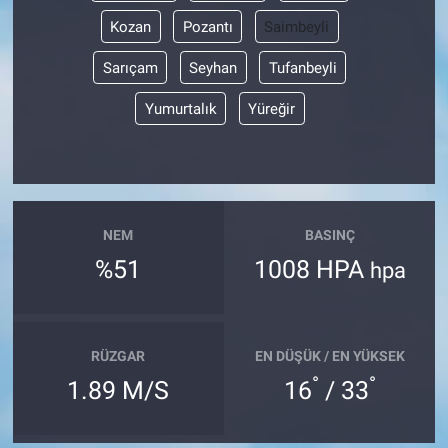
Kozan
Pozantı
Saimbeyli
Sarıçam
Seyhan
Tufanbeyli
Yumurtalık
Yüreğir
NEM
BASINÇ
%51
1008 HPA
hpa
RÜZGAR
EN DÜŞÜK / EN YÜKSEK
°
°
1.89 M/S
16
/ 33