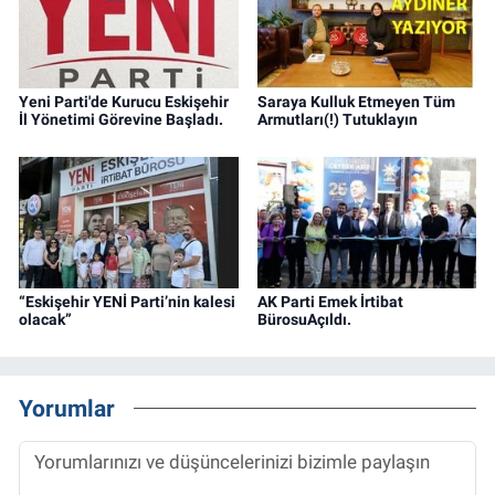
Yeni Parti'de Kurucu Eskişehir
Saraya Kulluk Etmeyen Tüm
İl Yönetimi Görevine Başladı.
Armutları(!) Tutuklayın
“Eskişehir YENİ Parti’nin kalesi
AK Parti Emek İrtibat
olacak”
BürosuAçıldı.
Yorumlar