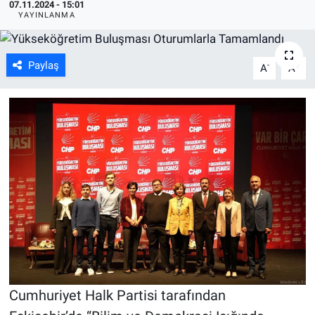
07.11.2024 - 15:01
YAYINLANMA
ASAYİŞ
Paylaş
-
+
A
A
Cumhuriyet Halk Partisi tarafından