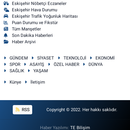
Eskişehir Nöbetçi Eczaneler
Eskişehir Hava Durumu
Eskişehir Trafik Yoğunluk Haritası
Puan Durumu ve Fikstür
Tüm Manşetler
Son Dakika Haberleri
Haber Arşivi
GÜNDEM
SİYASET
TEKNOLOJİ
EKONOMİ
SPOR
ASAYİŞ
ÖZEL HABER
DÜNYA
SAĞLIK
YAŞAM
Künye
İletişim
RSS
Copyright © 2022. Her hakkı saklıdır.
Haber Yazılımı:
TE Bilişim