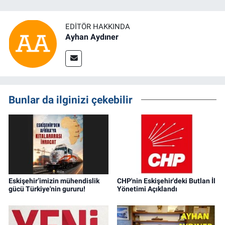
EDITÖR HAKKINDA
Ayhan Aydıner
Bunlar da ilginizi çekebilir
Eskişehir’imizin mühendislik
CHP'nin Eskişehir'deki Butlan İl
gücü Türkiye'nin gururu!
Yönetimi Açıklandı