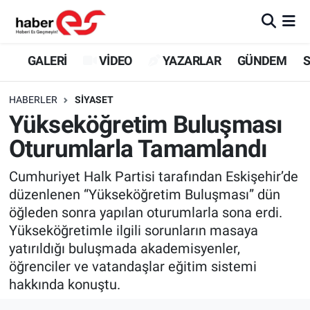
GALERİ
Eskişehir Nöbetçi Eczaneler
GALERİ
VİDEO
YAZARLAR
GÜNDEM
S
VİDEO
Eskişehir Hava Durumu
HABERLER
SİYASET
Yükseköğretim Buluşması
YAZARLAR
Eskişehir Trafik Yoğunluk Haritası
Oturumlarla Tamamlandı
GÜNDEM
Süper Lig Puan Durumu ve Fikstür
Cumhuriyet Halk Partisi tarafından Eskişehir’de
düzenlenen “Yükseköğretim Buluşması” dün
SİYASET
Tüm Manşetler
öğleden sonra yapılan oturumlarla sona erdi.
Yükseköğretimle ilgili sorunların masaya
TEKNOLOJİ
Son Dakika Haberleri
yatırıldığı buluşmada akademisyenler,
EKONOMİ
Haber Arşivi
öğrenciler ve vatandaşlar eğitim sistemi
hakkında konuştu.
SPOR