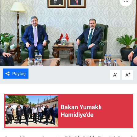
ASAYİŞ
Paylaş
-
+
A
A
Bakan Yumaklı
Hamidiye'de