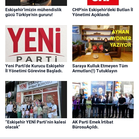
Eskişehir’imizin mühendislik
CHP'nin Eskişehir'deki Butlan İl
gücü Türkiye'nin gururu!
Yönetimi Açıklandı
Yeni Parti'de Kurucu Eskişehir
Saraya Kulluk Etmeyen Tüm
İl Yönetimi Görevine Başladı.
Armutları(!) Tutuklayın
“Eskişehir YENİ Parti’nin kalesi
AK Parti Emek İrtibat
olacak”
BürosuAçıldı.