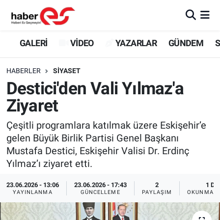
GALERİ
Eskişehir Nöbetçi Eczaneler
GALERİ
VİDEO
YAZARLAR
GÜNDEM
S
VİDEO
Eskişehir Hava Durumu
HABERLER
SİYASET
Destici'den Vali Yılmaz'a
YAZARLAR
Eskişehir Trafik Yoğunluk Haritası
Ziyaret
GÜNDEM
Süper Lig Puan Durumu ve Fikstür
Çeşitli programlara katılmak üzere Eskişehir’e
gelen Büyük Birlik Partisi Genel Başkanı
SİYASET
Tüm Manşetler
Mustafa Destici, Eskişehir Valisi Dr. Erdinç
Yılmaz’ı ziyaret etti.
TEKNOLOJİ
Son Dakika Haberleri
23.06.2026 - 13:06
23.06.2026 - 17:43
2
1 DK
EKONOMİ
Haber Arşivi
YAYINLANMA
GÜNCELLEME
PAYLAŞIM
OKUNMA S
SPOR