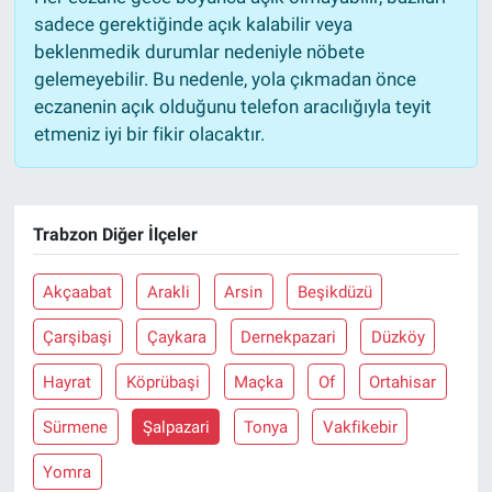
sadece gerektiğinde açık kalabilir veya
beklenmedik durumlar nedeniyle nöbete
gelemeyebilir. Bu nedenle, yola çıkmadan önce
eczanenin açık olduğunu telefon aracılığıyla teyit
etmeniz iyi bir fikir olacaktır.
Trabzon Diğer İlçeler
Akçaabat
Arakli
Arsin
Beşikdüzü
Çarşibaşi
Çaykara
Dernekpazari
Düzköy
Hayrat
Köprübaşi
Maçka
Of
Ortahisar
Sürmene
Şalpazari
Tonya
Vakfikebir
Yomra