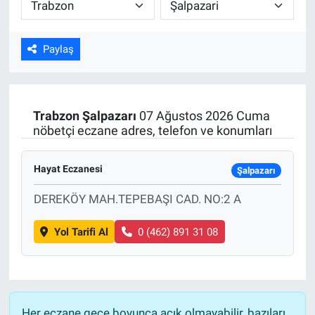
ASAYİŞ
Paylaş
Trabzon
Şalpazarı
07 Ağustos 2026 Cuma
nöbetçi eczane adres, telefon ve konumları
Hayat Eczanesi
Şalpazarı
DEREKÖY MAH.TEPEBAŞI CAD. NO:2 A
Yol Tarifi Al
0 (462) 891 31 08
Her eczane gece boyunca açık olmayabilir, bazıları