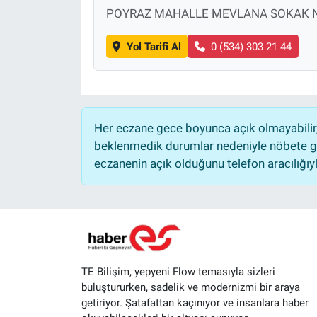
POYRAZ MAHALLE MEVLANA SOKAK N
Yol Tarifi Al
0 (534) 303 21 44
Her eczane gece boyunca açık olmayabilir, 
beklenmedik durumlar nedeniyle nöbete ge
eczanenin açık olduğunu telefon aracılığıyla 
TE Bilişim, yepyeni Flow temasıyla sizleri
buluştururken, sadelik ve modernizmi bir araya
getiriyor. Şatafattan kaçınıyor ve insanlara haber