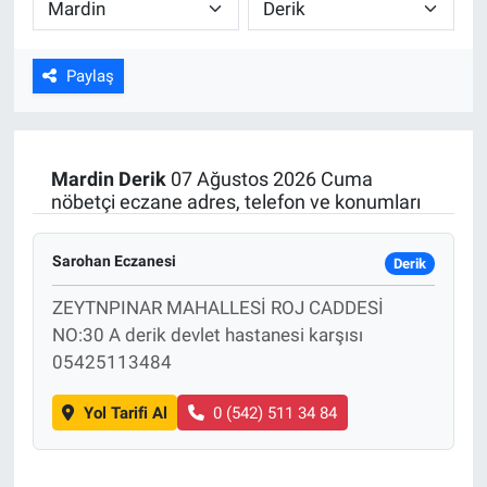
ASAYİŞ
Paylaş
Mardin
Derik
07 Ağustos 2026 Cuma
nöbetçi eczane adres, telefon ve konumları
Sarohan Eczanesi
Derik
ZEYTNPINAR MAHALLESİ ROJ CADDESİ
NO:30 A derik devlet hastanesi karşısı
05425113484
Yol Tarifi Al
0 (542) 511 34 84