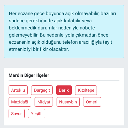
Her eczane gece boyunca açık olmayabilir, bazıları
sadece gerektiğinde açık kalabilir veya
beklenmedik durumlar nedeniyle nöbete
gelemeyebilir. Bu nedenle, yola çıkmadan önce
eczanenin açık olduğunu telefon aracılığıyla teyit
etmeniz iyi bir fikir olacaktır.
Mardin Diğer İlçeler
Artuklu
Dargeçit
Derik
Kızıltepe
Mazidaği
Midyat
Nusaybin
Ömerli
Savur
Yeşilli