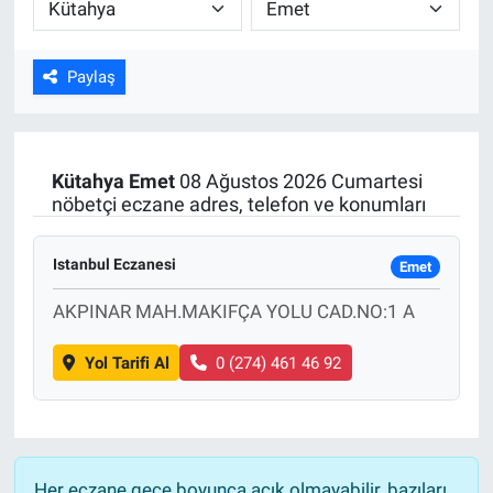
ASAYİŞ
Paylaş
Kütahya
Emet
08 Ağustos 2026 Cumartesi
nöbetçi eczane adres, telefon ve konumları
Istanbul Eczanesi
Emet
AKPINAR MAH.MAKIFÇA YOLU CAD.NO:1 A
Yol Tarifi Al
0 (274) 461 46 92
Her eczane gece boyunca açık olmayabilir, bazıları