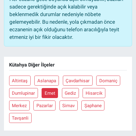
sadece gerektiğinde açık kalabilir veya
beklenmedik durumlar nedeniyle nöbete
gelemeyebilir. Bu nedenle, yola çıkmadan önce
eczanenin açık olduğunu telefon aracılığıyla teyit
etmeniz iyi bir fikir olacaktır.
Kütahya Diğer İlçeler
Altintaş
Aslanapa
Çavdarhisar
Domaniç
Dumlupinar
Emet
Gediz
Hisarcik
Merkez
Pazarlar
Simav
Şaphane
Tavşanli