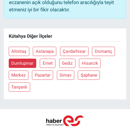
eczanenin açık olduğunu telefon aracılığıyla teyit
etmeniz iyi bir fikir olacaktır.
Kütahya Diğer İlçeler
Altintaş
Aslanapa
Çavdarhisar
Domaniç
Dumlupinar
Emet
Gediz
Hisarcik
Merkez
Pazarlar
Simav
Şaphane
Tavşanli