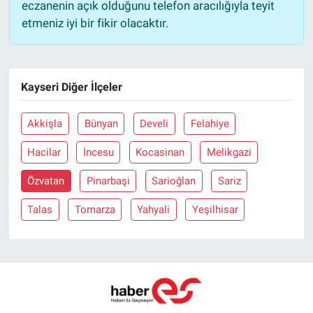
eczanenin açık olduğunu telefon aracılığıyla teyit
etmeniz iyi bir fikir olacaktır.
Kayseri Diğer İlçeler
Akkişla
Bünyan
Develi
Felahiye
Hacilar
İncesu
Kocasinan
Melikgazi
Özvatan
Pinarbaşi
Sarioğlan
Sariz
Talas
Tomarza
Yahyali
Yeşilhisar